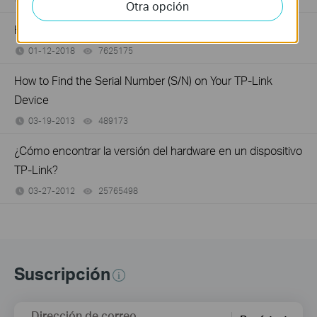
Otra opción
How to Find the Model Number of Your TP-Link Device
01-12-2018
7625175
views
How to Find the Serial Number (S/N) on Your TP-Link
Device
03-19-2013
489173
views
¿Cómo encontrar la versión del hardware en un dispositivo
TP-Link?
03-27-2012
25765498
views
Suscripción
Dirección de correo