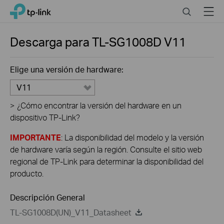
Click
Search
Menu
TP-Link, Reliably Smart
to
skip
the
Descarga para
TL-SG1008D
V11
navigation
bar
Elige una versión de hardware:
V11
>
¿Cómo encontrar la versión del hardware en un
dispositivo TP-Link?
IMPORTANTE
: La disponibilidad del modelo y la versión
de hardware varía según la región. Consulte el sitio web
regional de TP-Link para determinar la disponibilidad del
producto.
Descripción General
TL-SG1008D(UN)_V11_Datasheet