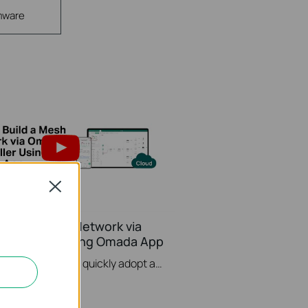
mware
Close
Build a Mesh Network via
ontroller Using Omada App
This video will guide you to quickly adopt and configure mesh EAP and select different Uplink APs via Omada Controller by using the Omada App.