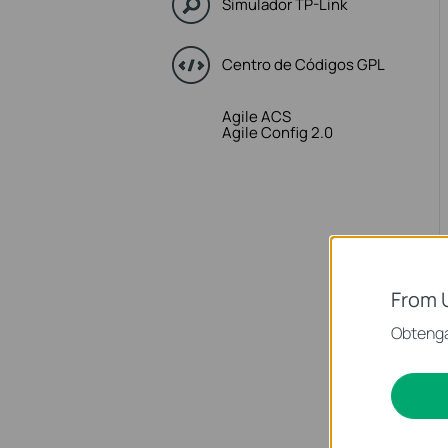
Simulador TP-Link
Centro de Códigos GPL
Agile ACS
Agile Config 2.0
From 
Obtenga