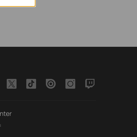
nter
s