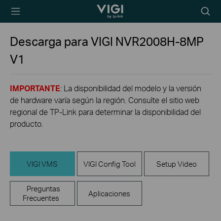
TP-Link, Reliably
Searc
Smart
icon
Descarga para
VIGI NVR2008H-8MP
V1
IMPORTANTE
: La disponibilidad del modelo y la versión
de hardware varía según la región. Consulte el sitio web
regional de TP-Link para determinar la disponibilidad del
producto.
VIGI VMS
VIGI Config Tool
Setup Video
Preguntas
Aplicaciones
Frecuentes