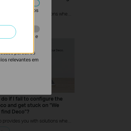
t Connection”?
r desativados nos
This video provides you with solutions when you fail to configure the main Deco and get stuck on the step ” Testing Internet Connection”.
te para melhorar e
nossos parceiros
cios relevantes em
do if I fail to configure the
co and get stuck on “We
t find Deco”?
This video provides you with solutions when you fail to configure the main Deco and get stuck on the step ” We couldn’t find Deco”.