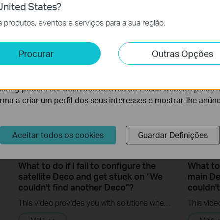
nited States?
Interne
cessários para o funcionamento do website e não podem se
produtos, eventos e serviços para a sua região.
Mais
e e Marketing
Procurar
Outras Opções
lise permite-nos analisar as suas atividades no nosso websi
lidade do nosso website.
eting podem ser definidos através do nosso website pelos 
orma a criar um perfil dos seus interesses e mostrar-lhe anún
Aceitar todos os cookies
Guardar Definições
What to do if I fail to configure the
What to 
satellite Deco and get stuck on “We
main De
couldn't find another Deco”?
couldn'
This video provides you with solutions when you fail to configure the slave Deco and get stuck on the step ” We couldn't find another Deco”.
Mais
Mais