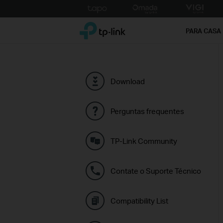
Click
to
TP-Link, Reliably Smart
skip
PARA CASA
the
navigation
bar
Download
Perguntas frequentes
TP-Link Community
Contate o Suporte Técnico
Compatibility List