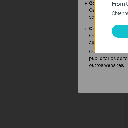
Cookies Básicos
From U
Os cookies são ne
Obtenha 
seus sistemas.
Cookies de Anális
Os cookies de ana
ajustar a funciona
O cookies de mark
publicitários de f
outros websites.