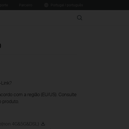
porte
Parceiro
Portugal / português
Search
0
-Link?
acordo com a região (EU/US). Consulte
o produto.
de(non 4G&5G&DSL)