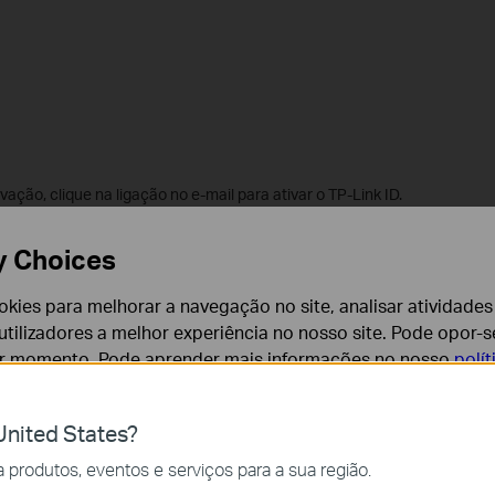
ação, clique na ligação no e-mail para ativar o TP-Link ID.
tivação ao inscrever-se no TP-Link ID, tente verificar todas as
y Choices
orreio não solicitado ou correio de spam, etc., e consulte as
FAQ
cookies para melhorar a navegação no site, analisar atividades
tilizadores a melhor experiência no nosso site. Pode opor-se
er momento. Pode aprender mais informações no nosso
polí
/register
e introduza todas as informações. Depois de clicar em
ção. Clique na ligação do e-mail para ativar a ID TP-Link e, em
dutos ou serviços com a sua própria ID TP-Link
.
nited States?
cessários para o funcionamento do website e não podem se
produtos, eventos e serviços para a sua região.