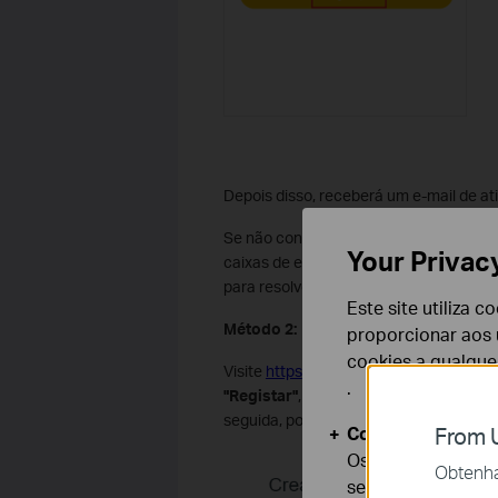
Depois disso, receberá um e-mail de ativ
Se não conseguir receber o e-mail de ac
Your Privac
caixas de entrada de e-mail, incluindo c
para resolver o problema.
Este site utiliza 
Método 2:
proporcionar aos u
cookies a qualqu
Visite
https://community.tp-link.com/en
.
"Registar"
, receberá um e-mail de ativa
seguida, poderá iniciar sessão nos pro
Cookies Básicos
From U
Os cookies são ne
Obtenha 
seus sistemas.