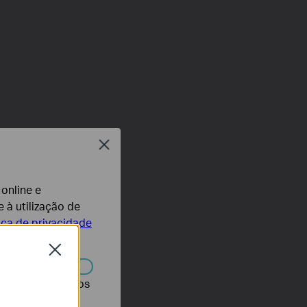
Close
 online e
 à utilização de
tica de privacidade
Close
r desativados nos