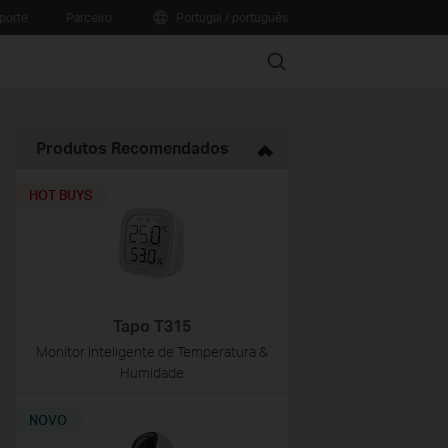
porte
Parceiro
Portugal / português
Search
Produtos Recomendados
HOT BUYS
Tapo T315
Monitor Inteligente de Temperatura &
Humidade
NOVO