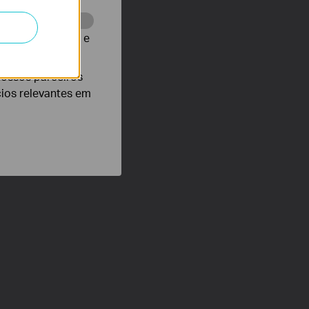
te para melhorar e
nossos parceiros
cios relevantes em