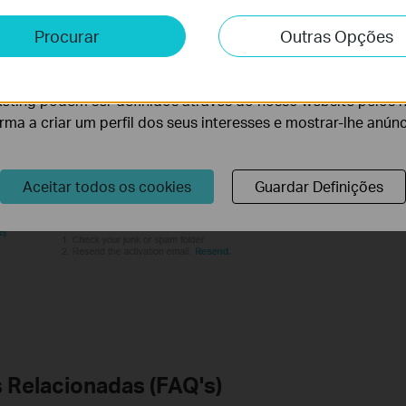
e e Marketing
Procurar
Outras Opções
lise permite-nos analisar as suas atividades no nosso websi
lidade do nosso website.
eting podem ser definidos através do nosso website pelos 
orma a criar um perfil dos seus interesses e mostrar-lhe anún
Aceitar todos os cookies
Guardar Definições
 Relacionadas (FAQ's)