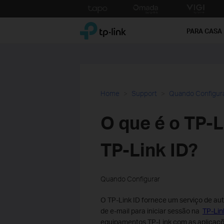
Click
to
TP-Link, Reliably Smart
skip
PARA CASA
the
navigation
bar
Home
Support
Quando Configur
O que é o TP-L
TP-Link ID?
Quando Configurar
O TP-Link ID fornece um serviço de aut
de e-mail para iniciar sessão na
TP-Li
equipamentos TP-Link com as aplicaçõe