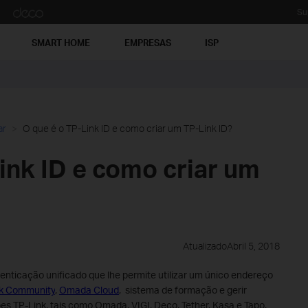
Su
SMART HOME
EMPRESAS
ISP
ar
O que é o TP-Link ID e como criar um TP-Link ID?
ink ID e como criar um
AtualizadoAbril 5, 2018
enticação unificado que lhe permite utilizar um único endereço
nk Community
,
Omada Cloud
, sistema de formação e gerir
s TP-Link, tais como Omada, VIGI, Deco, Tether, Kasa e Tapo.