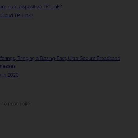
are num dispositivo TP-Link?
Cloud TP-Link?
erings, Bringing a Blazing-Fast, Ultra-Secure Broadband
inesses
k in 2020
r o nosso site.