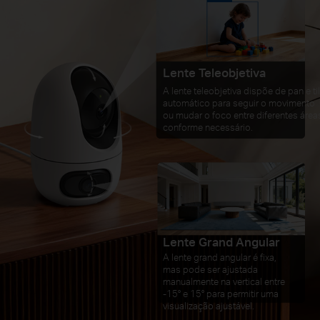
Lente Teleobjetiva
A lente teleobjetiva dispõe de pan e til
automático para seguir o movimento
ou mudar o foco entre diferentes área
conforme necessário.
Lente Grand Angular
A lente grand angular é fixa,
mas pode ser ajustada
manualmente na vertical entre
-15° e 15° para permitir uma
visualização ajustável.