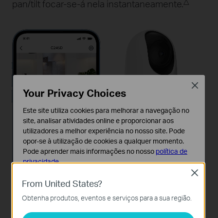
△
pan/tilt focar-se-á nela instantaneamente.
Close
Your Privacy Choices
Este site utiliza cookies para melhorar a navegação no
site, analisar atividades online e proporcionar aos
utilizadores a melhor experiência no nosso site. Pode
opor-se à utilização de cookies a qualquer momento.
Pode aprender mais informações no nosso
política de
privacidade
.
Close
Cookies Básicos
From United States?
Os cookies são necessários para o funcionamento do
Pause
Pausar
Obtenha produtos, eventos e serviços para a sua região.
website e não podem ser desativados nos seus
sistemas.