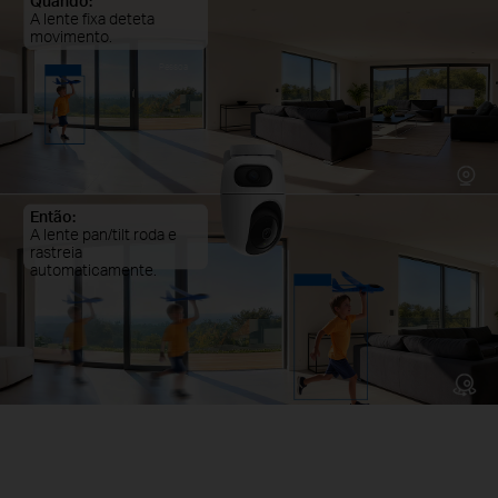
Quando:
A lente fixa deteta
movimento.
Pessoa
Então:
A lente pan/tilt roda e
rastreia
P
automaticamente.