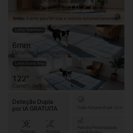
Então:
A lente pan/tilt roda e rastreia automaticamente.
Lente Teleobjetiva
6mm
Detalhes Aprimorados
Lente Grand Angular
122°
Campo de Visão
Deteção Dupla
por IA GRATUITA
Visão Noturna IR até 12 m
Patrulha Personalizada
Pessoas
Animais
com 8 Pontos