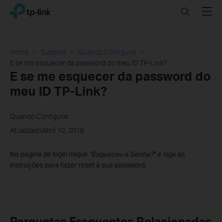
Click
Search
Menu
TP-Link, Reliably Smart
to
skip
the
navigation
Home
Support
Quando Configurar
bar
E se me esquecer da password do meu ID TP-Link?
E se me esquecer da password do
meu ID TP-Link?
Quando Configurar
AtualizadoAbril 10, 2018
Na página de login clique
"Esqueceu a Senha?
" e siga as
instruções para fazer reset à sua password.
Perguntas Frequentes Relacionadas