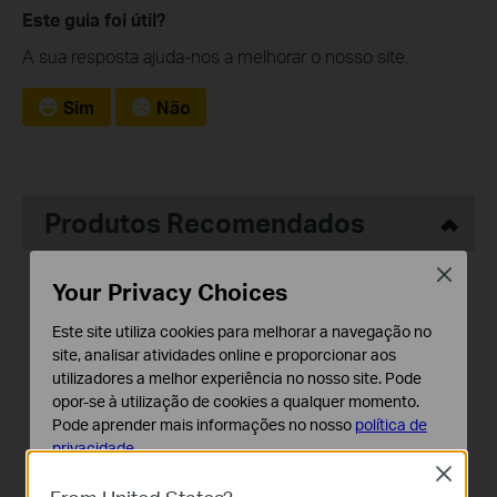
Este guia foi útil?
A sua resposta ajuda-nos a melhorar o nosso site.
Sim
Não
Produtos Recomendados
Close
NOVO
NOVO
Your Privacy Choices
Este site utiliza cookies para melhorar a navegação no
site, analisar atividades online e proporcionar aos
utilizadores a melhor experiência no nosso site. Pode
Deco X55
Deco X50-Outdoor
opor-se à utilização de cookies a qualquer momento.
AX3000 Whole Home Mesh
AX3000 Exterior / Interior
Pode aprender mais informações no nosso
política de
WiFi 6 System
Rede Mesh Doméstica WiFi
privacidade
.
6
Close
Cookies Básicos