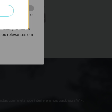
grossa
te para melhorar e
nossos parceiros
cios relevantes em
Fi Mesh tradicional
adas com metal que interferem nos backhauls WiFi.