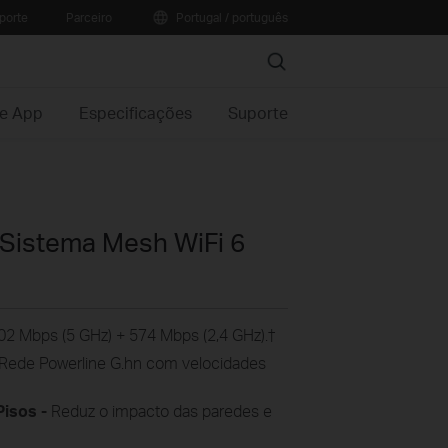
porte
Parceiro
Portugal / português
Search
 e App
Especificações
Suporte
Sistema Mesh WiFi 6
2 Mbps (5 GHz) + 574 Mbps (2,4 GHz).
†
Rede Powerline G.hn com velocidades
isos -
Reduz o impacto das paredes e