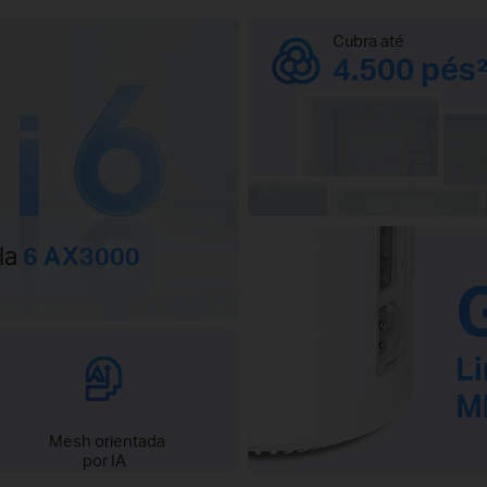
Cubra até
4.500 pés
la
6 AX3000
Li
M
Mesh orientada
por IA