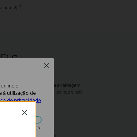
†
e com 2).
Fi 6
Close
tecnologia Powerline utiliza a cablagem
 online e
des, pisos e outros obstáculos nos sinais.
 à utilização de
tica de privacidade
Close
r desativados nos
Parede