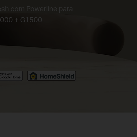
esh com Powerline para
3000 + G1500