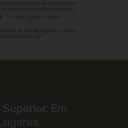
 forma inteligente o seu ambiente de
iFi ideal e exclusiva para a sua casa.
*
t -
3× portas Gigabit fornecem
oteção de rede abrangente, controlos
ça IoT em tempo real.
**
 Superior. Em
Lugares.