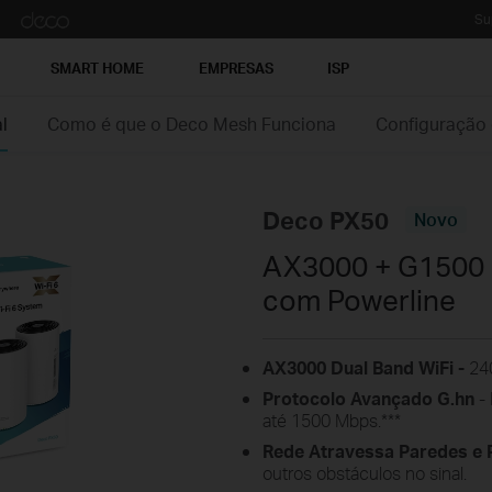
Su
SMART HOME
EMPRESAS
ISP
l
Como é que o Deco Mesh Funciona
Configuração
Deco PX50
Novo
AX3000 + G1500 
com Powerline
AX3000 Dual Band WiFi -
240
Protocolo Avançado G.hn
- 
até 1500 Mbps.
***
Rede Atravessa Paredes e P
outros obstáculos no sinal.