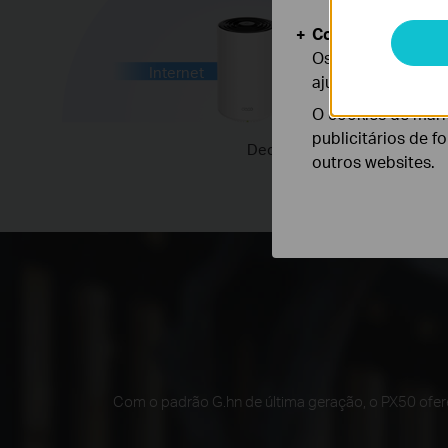
grossa
Cookies de Anális
Os cookies de ana
Internet
ajustar a funciona
O cookies de mark
publicitários de f
Deco PX50 (Wi-Fi + Powerline
outros websites.
Com o padrão G.hn de última geração, o PX50 ofer