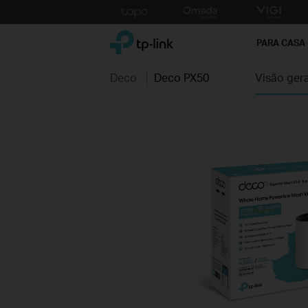
Click
to
TP-Link, Reliably Smart
skip
PARA CASA
the
navigation
Deco
Deco PX50
Visão gera
bar