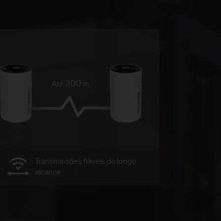
300
Até
m
Transmissões fiáveis ​​de longo
alcance