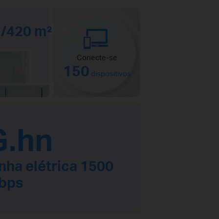
²/420 m²
Conecte-se
150
dispositivos
G.hn
nha elétrica 1500
bps