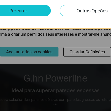
e e Marketing
Procurar
Outras Opções
lise permite-nos analisar as suas atividades no nosso websi
Internet
lidade do nosso website.
eting podem ser definidos através do nosso website pelos 
orma a criar um perfil dos seus interesses e mostrar-lhe anún
)
Wi-
Aceitar todos os cookies
Guardar Definições
G.hn Powerline
Ideal para superar paredes espessas
ece a solução ideal para residências com paredes grossas ou reforç
***