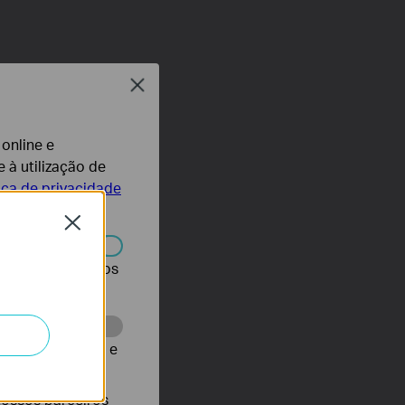
Close
 online e
 à utilização de
tica de privacidade
Close
r desativados nos
te para melhorar e
nossos parceiros