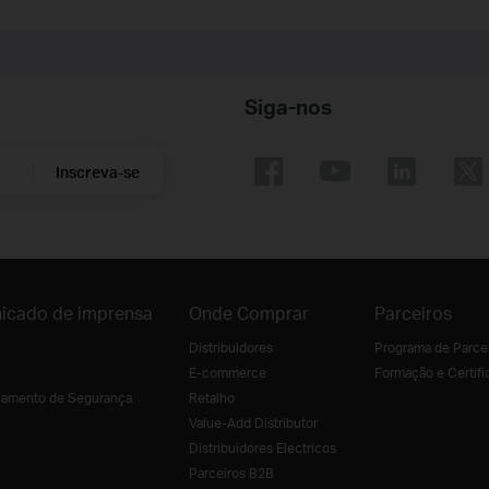
Siga-nos
Inscreva-se
icado de imprensa
Onde Comprar
Parceiros
Distribuidores
Programa de Parce
E-commerce
Formação e Certifi
amento de Segurança
Retalho
Value-Add Distributor
Distribuidores Electricos
Parceiros B2B