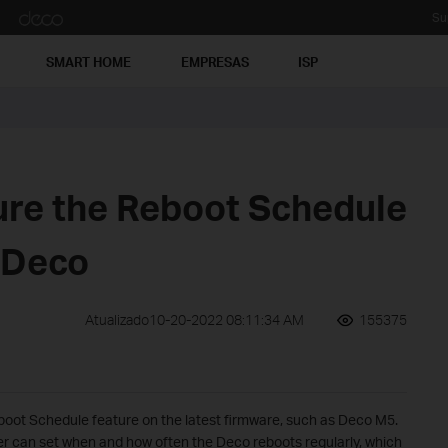
Su
SMART HOME
EMPRESAS
ISP
ure the Reboot Schedule
e Deco
Atualizado10-20-2022 08:11:34 AM
155375
ot Schedule feature on the latest firmware, such as Deco M5.
r can set when and how often the Deco reboots regularly, which