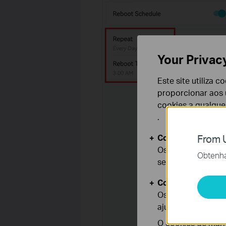
Your Privac
Este site utiliza 
proporcionar aos u
cookies a qualqu
.
Cookies Básicos
From U
Os cookies são ne
Obtenha 
seus sistemas.
Cookies de Anális
Os cookies de ana
ajustar a funciona
O cookies de mark