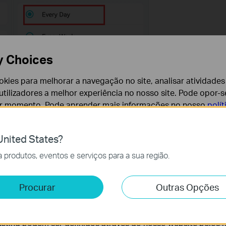
y Choices
cookies para melhorar a navegação no site, analisar atividades
tilizadores a melhor experiência no nosso site. Pode opor-se
er momento. Pode aprender mais informações no nosso
polí
nited States?
cessários para o funcionamento do website e não podem se
produtos, eventos e serviços para a sua região.
e e Marketing
Procurar
Outras Opções
lise permite-nos analisar as suas atividades no nosso websi
lidade do nosso website.
eting podem ser definidos através do nosso website pelos 