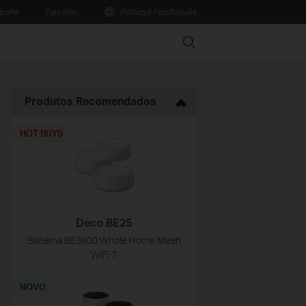
porte
Parceiro
Portugal / português
Search
Produtos Recomendados
HOT BUYS
Deco BE25
Sistema BE3600 Whole Home Mesh
WiFi 7
NOVO