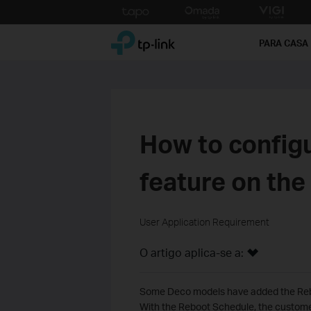
Click
to
TP-Link, Reliably Smart
skip
PARA CASA
the
navigation
bar
How to config
feature on th
User Application Requirement
O artigo aplica-se a:
Some Deco models have added the Rebo
With the Reboot Schedule, the custome