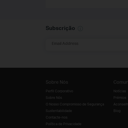
Subscrição
Email Address
Sobre Nós
Comun
Perfil Corporativo
Notícias
Sobre Nós
Prémios
O Nosso Compromisso de Segurança
Aconselh
Sustentabilidade
Blog
Contacte-nos
Política de Privacidade