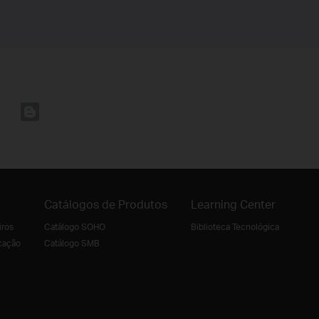
Catálogos de Produtos
Learning Center
iros
Catálogo SOHO
Biblioteca Tecnológica
cação
Catálogo SMB