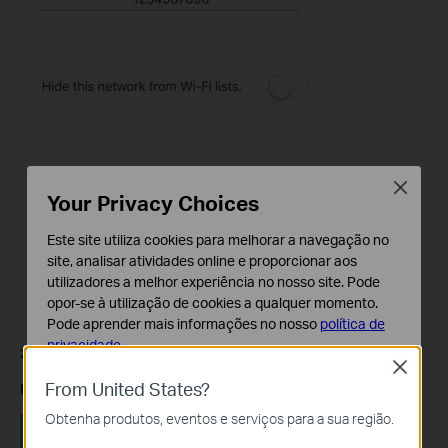
Close
Your Privacy Choices
Este site utiliza cookies para melhorar a navegação no
site, analisar atividades online e proporcionar aos
utilizadores a melhor experiência no nosso site. Pode
opor-se à utilização de cookies a qualquer momento.
Pode aprender mais informações no nosso
política de
privacidade
.
2. Rede Guest (se usada):
Close
Cookies Básicos
From United States?
Mude o
SSID
e
Password
, premindo de seguida em “Gravar”.
Os cookies são necessários para o funcionamento do
Obtenha produtos, eventos e serviços para a sua região.
website e não podem ser desativados nos seus
sistemas.