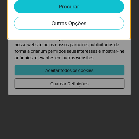
Procurar
Cookies de Análise e Marketing
Os cookies de analise permite-nos analisar as suas
Outras Opções
atividades no nosso website para melhorar e ajustar a
funcionalidade do nosso website.
O cookies de marketing podem ser definidos através do
nosso website pelos nossos parceiros publicitários de
forma a criar um perfil dos seus interesses e mostrar-lhe
anúncios relevantes em outros websites.
Aceitar todos os cookies
Guardar Definições