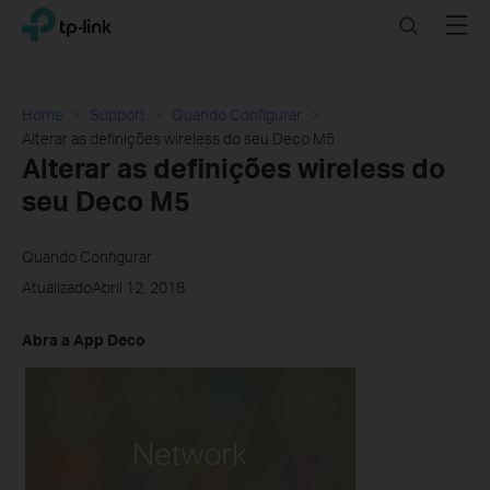
Click
Search
Menu
TP-Link, Reliably Smart
to
skip
the
navigation
Home
Support
Quando Configurar
bar
Alterar as definições wireless do seu Deco M5
Alterar as definições wireless do
seu Deco M5
Quando Configurar
AtualizadoAbril 12, 2018
Abra a App Deco