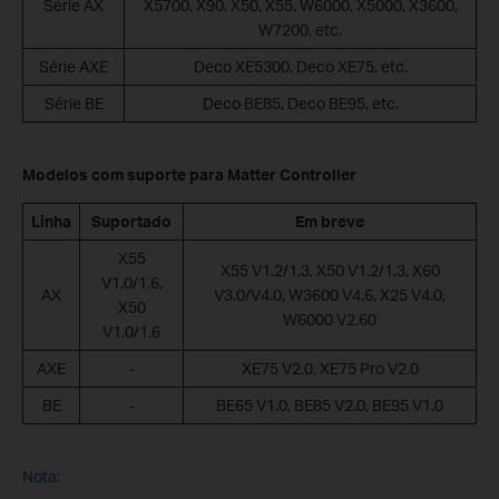
Série AX
X5700, X90, X50, X55, W6000, X5000, X3600,
W7200, etc.
Série AXE
Deco XE5300, Deco XE75, etc.
Série BE
Deco BE85, Deco BE95, etc.
Modelos com suporte para Matter Controller
Linha
Suportado
Em breve
X55
X55 V1.2/1.3, X50 V1.2/1.3, X60
V1.0/1.6,
AX
V3.0/V4.0, W3600 V4.6, X25 V4.0,
X50
W6000 V2.60
V1.0/1.6
AXE
-
XE75 V2.0, XE75 Pro V2.0
BE
-
BE65 V1.0, BE85 V2.0, BE95 V1.0
Nota: