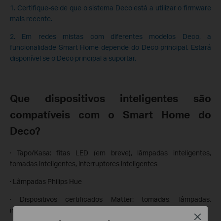
1. Certifique-se de que o sistema Deco está a utilizar o firmware
mais recente.
2. Em redes mistas com diferentes modelos Deco, a
funcionalidade Smart Home depende do Deco principal. Estará
disponível se o Deco principal a suportar.
Que dispositivos inteligentes são
compatíveis com o Smart Home do
Deco?
· Tapo/Kasa: fitas LED (em breve), lâmpadas inteligentes,
tomadas inteligentes, interruptores inteligentes
· Lâmpadas Philips Hue
· Dispositivos certificados Matter: tomadas, lâmpadas,
interruptores e hubs inteligentes
Close