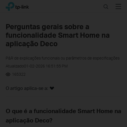
Click
Search
Menu
TP-Link, Reliably Smart
to
skip
the
Perguntas gerais sobre a
navigation
funcionalidade Smart Home na
bar
aplicação Deco
P&R de explicações funcionais ou parâmetros de especificações
Atualizado01-02-2026 16:51:55 PM
165322
O artigo aplica-se a:
O que é a funcionalidade Smart Home na
aplicação Deco?