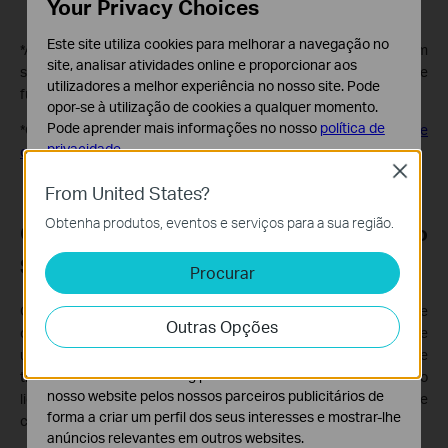
Your Privacy Choices
Este site utiliza cookies para melhorar a navegação no
*Alguns dispositivos Tapo, Kasa, entre outros, ainda não podem
site, analisar atividades online e proporcionar aos
ser adicionados, mas mais modelos serão suportados através de
utilizadores a melhor experiência no nosso site. Pode
futuras atualizações de firmware.
opor-se à utilização de cookies a qualquer momento.
Pode aprender mais informações no nosso
política de
*O Deco M9 Plus suporta Zigbee e Bluetooth. Consulte a
lista de
privacidade
.
compatibilidade
.
Close
Cookies Básicos
From United States?
Os cookies são necessários para o funcionamento do
Obtenha produtos, eventos e serviços para a sua região.
website e não podem ser desativados nos seus
Quais são as diferenças entre o Deco
sistemas.
Smart Home e as apps Tapo/Kasa?
Procurar
Cookies de Análise e Marketing
Os cookies de analise permite-nos analisar as suas
O Deco Smart Home é ideal para iniciar a sua experiência de
Outras Opções
atividades no nosso website para melhorar e ajustar a
casa inteligente, respondendo às necessidades básicas de
funcionalidade do nosso website.
utilizadores iniciantes. Suporta um número limitado de
O cookies de marketing podem ser definidos através do
tipos/modelos de dispositivos e funcionalidades, como
nosso website pelos nossos parceiros publicitários de
ligar/desligar, horários, ajuste de cor/brilho, visualização de
forma a criar um perfil dos seus interesses e mostrar-lhe
consumo energético, atalhos (cenários) e automações.
anúncios relevantes em outros websites.