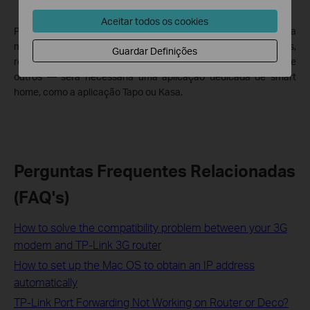
Aceitar todos os cookies
Para funcionalidades mais avançadas e para gerir uma gama
mais alargada de dispositivos inteligentes — como câmaras,
Guardar Definições
robots aspiradores, válvulas termostáticas inteligentes, entre
outros — será necessária uma aplicação dedicada de smart
home, como a aplicação Tapo ou Kasa.
Perguntas Frequentes Relacionadas
(FAQ's)
How to solve the compatibility problem between your 3G
modem and TP-Link 3G router
How to set up the Mac OS to obtain an IP address
automatically
TP-Link Port Forwarding Not Working on Router or Deco?