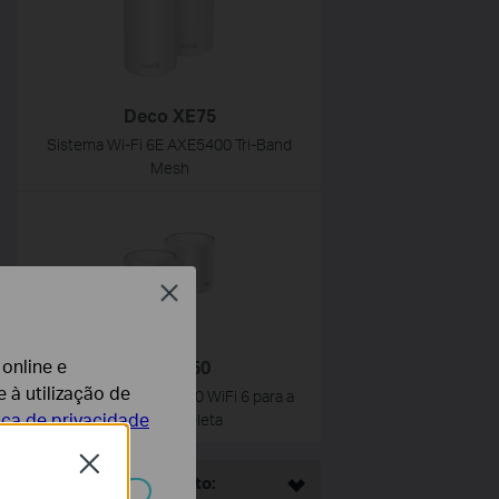
Deco XE75
Sistema Wi-Fi 6E AXE5400 Tri-Band
Mesh
Close
 online e
Deco X50
 à utilização de
Sistema Mesh AX3000 WiFi 6 para a
tica de privacidade
Casa Completa
Close
This Article Applies to: