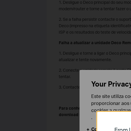
1. Desligue o Deco principal do seu mod
modem/router e torne a tentar fazer o
2. Se a falha persistir contacte o supo
Deco (impresso na etiqueta identificativ
ISP e os resultados do teste de veloci
Falha a atualizar a unidade Deco Rem
1. Desligue e torne a ligar o Deco prin
atualizar e tente novamente.
2. Conecte a unidade remota à porta Et
tentar.
Your Privac
3. Contacte o suporte TP-Link. Será nec
Este site utiliza 
proporcionar aos u
Para conhecer em maior detalhe cad
cookies a qualqu
download do manual do produto em 
.
Cookies Básicos
From U