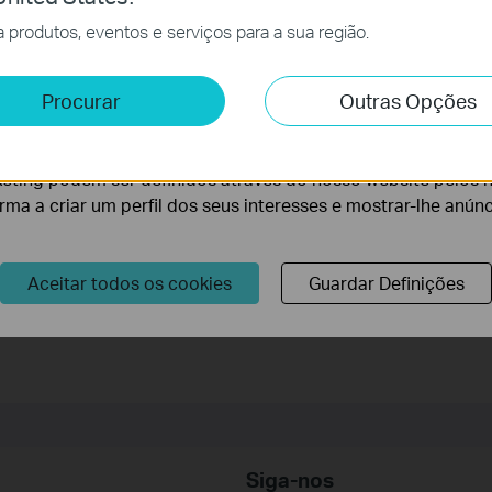
cessários para o funcionamento do website e não podem se
produtos, eventos e serviços para a sua região.
 Relacionadas (FAQ's)
e e Marketing
Procurar
Outras Opções
co
lise permite-nos analisar as suas atividades no nosso websi
lização do Deco Utility
lidade do nosso website.
eting podem ser definidos através do nosso website pelos 
orma a criar um perfil dos seus interesses e mostrar-lhe anún
r o nosso site.
Aceitar todos os cookies
Guardar Definições
Siga-nos