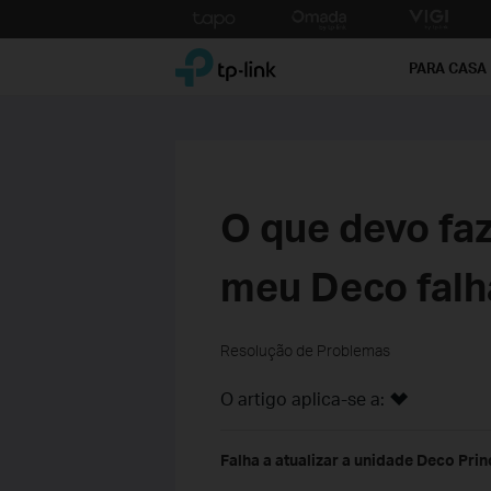
Click
to
TP-Link, Reliably Smart
skip
PARA CASA
the
navigation
bar
O que devo faz
meu Deco falh
Resolução de Problemas
O artigo aplica-se a:
Falha a atualizar a unidade Deco Prin