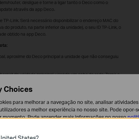
em/router, desligue e torne a ligar tanto o Deco como o
 update através da app Deco.
rte TP-Link. Será necessário disponibilizar o endereço MAC do
a do produto, na parte inferior da unidade), o seu ID TP-Link, o
dade obtido na app Deco.
ota:
cipal, aproxime do Deco principal a unidade que não conseguiu
hernet da unidade principal, usando um cabo de rede. Torne a
y Choices
essário indicar o seu ID TP-Link.
cookies para melhorar a navegação no site, analisar atividades
tilizadores a melhor experiência no nosso site. Pode opor-se
a função e configuração do seu aparelho deverá proceder ao
er momento. Pode aprender mais informações no nosso
polí
questão através do
Centro de Downloads
.
nited States?