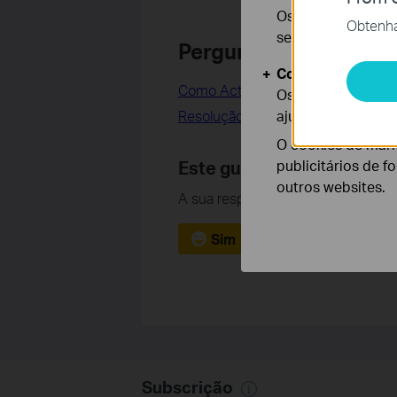
Os cookies são ne
Obtenha 
seus sistemas.
Perguntas Frequentes
Cookies de Anális
Como Actualizar o Firmware da De
Os cookies de ana
Resolução de problemas para a atua
ajustar a funciona
O cookies de mark
Este guia foi útil?
publicitários de f
outros websites.
A sua resposta ajuda-nos a melhora
Sim
Não
Subscrição