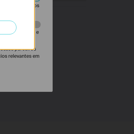
r desativados nos
te para melhorar e
nossos parceiros
cios relevantes em