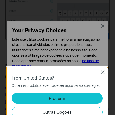
Close
Your Privacy Choices
Este site utiliza cookies para melhorar a navegação no
site, analisar atividades online e proporcionar aos
utilizadores a melhor experiência no nosso site. Pode
opor-se à utilização de cookies a qualquer momento.
Pode aprender mais informações no nosso
política de
Perguntas Frequentes Relacionadas
privacidade
.
Close
(FAQ's)
Cookies Básicos
From United States?
Os cookies são necessários para o funcionamento do
Obtenha produtos, eventos e serviços para a sua região.
website e não podem ser desativados nos seus
Como posso encontrar um local apropriado para o meu
sistemas.
Deco?
Procurar
Cookies de Análise e Marketing
Posso desligar o LED durante a noite?
Os cookies de analise permite-nos analisar as suas
Como adicionar uma unidade adicional à sua rede TP-Link
Outras Opções
atividades no nosso website para melhorar e ajustar a