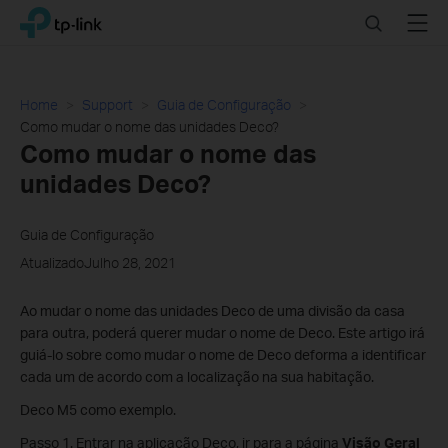
Click
Search
Menu
TP-Link, Reliably Smart
to
skip
the
navigation
Home
Support
Guia de Configuração
bar
Como mudar o nome das unidades Deco?
Como mudar o nome das
unidades Deco?
Guia de Configuração
AtualizadoJulho 28, 2021
Ao mudar o nome das unidades Deco de uma divisão da casa
para outra, poderá querer mudar o nome de Deco. Este artigo irá
guiá-lo sobre como mudar o nome de Deco deforma a identificar
cada um de acordo com a localização na sua habitação.
Deco M5 como exemplo.
Passo 1. Entrar na aplicação Deco, ir para a página
Visão Geral