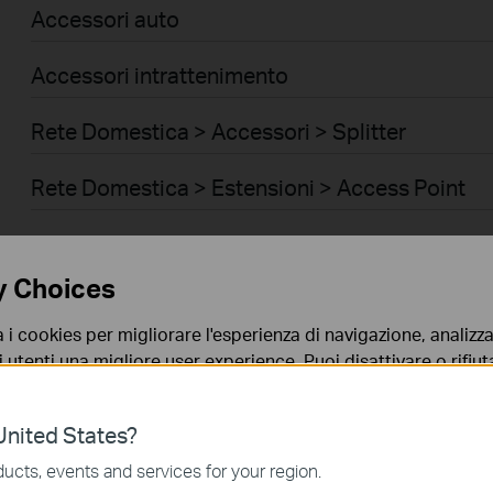
Accessori auto
Accessori intrattenimento
Rete Domestica > Accessori > Splitter
Rete Domestica > Estensioni > Access Point
Antenne
y Choices
Wireless USB Adapters
a i cookies per migliorare l'esperienza di navigazione, analizzar
VIGI Accessories Compatibility
i utenti una migliore user experience. Puoi disattivare o rifiutar
nto. Per maggiori informazioni consulta la nostra
privacy p
Smart Home > Sicurezza domestica
nited States?
no necessari per il corretto funzionamento del sito e non po
Smart Home > Prese Smart
ucts, events and services for your region.
 sistema.