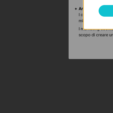
Analytics e Marke
I cookies analitici
migliorarne le funz
I marketing cookie
scopo di creare un 