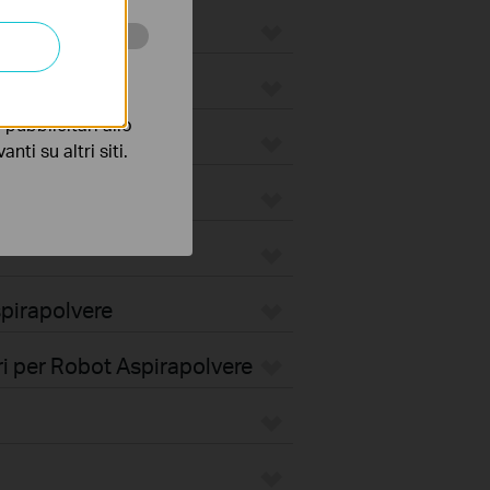
 scopo di
pubblicitari allo
nti su altri siti.
pirapolvere
i per Robot Aspirapolvere