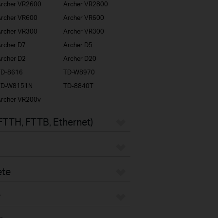
rcher VR2600
Archer VR2800
rcher VR600
Archer VR600
rcher VR300
Archer VR300
rcher D7
Archer D5
rcher D2
Archer D20
TD-8616
TD-W8970
TD-W8151N
TD-8840T
rcher VR200v
FTTH, FTTB, Ethernet)
ete
r