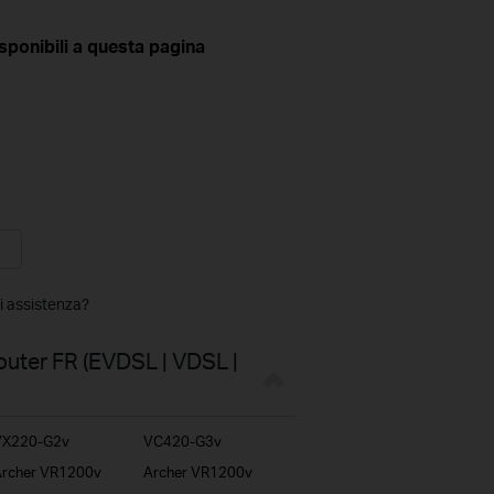
sponibili a questa pagina
di assistenza?
uter FR (EVDSL | VDSL |
VX220-G2v
VC420-G3v
rcher VR1200v
Archer VR1200v