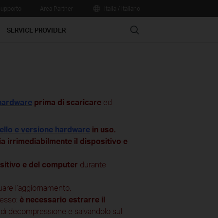
upporto
Area Partner
Italia / Italiano
Search
SERVICE PROVIDER
 hardware
prima di scaricare
ed
llo e versione hardware
in uso.
 irrimediabilmente il dispositivo e
ositivo e del computer
durante
tuare l’aggiornamento.
resso:
è necessario estrarre il
di decompressione e salvandolo sul