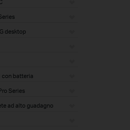
C
Series
4G desktop
 con batteria
Pro Series
ete ad alto guadagno