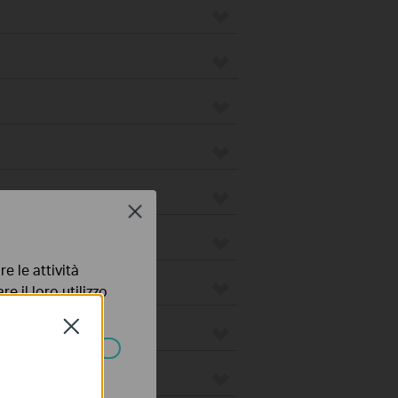
Close
e le attività
e il loro utilizzo
olicy
.
Close
ssono essere