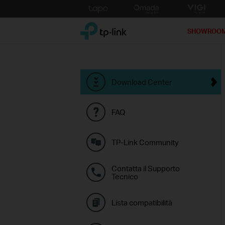
Click
to
TP-Link, Reliably Smart
skip
SHOWROO
the
navigation
bar
Download Center
FAQ
TP-Link Community
Contatta il Supporto
Tecnico
Lista compatibilità