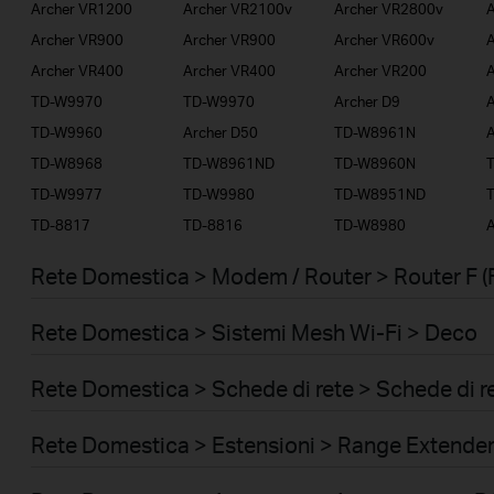
Archer VR1200
Archer VR2100v
Archer VR2800v
A
Archer VR900
Archer VR900
Archer VR600v
A
Archer VR400
Archer VR400
Archer VR200
A
TD-W9970
TD-W9970
Archer D9
A
TD-W9960
Archer D50
TD-W8961N
A
TD-W8968
TD-W8961ND
TD-W8960N
TD-W9977
TD-W9980
TD-W8951ND
TD-8817
TD-8816
TD-W8980
A
Rete Domestica > Modem / Router > Router F (
Rete Domestica > Sistemi Mesh Wi-Fi > Deco
Rete Domestica > Schede di rete > Schede di r
Rete Domestica > Estensioni > Range Extende