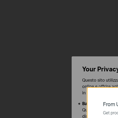
Your Privac
Questo sito utilizz
online e offrire agl
in qualunque mome
Basic Cookies
From U
Questi cookies so
Get prod
disattivati nel tuo