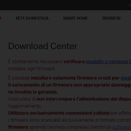
S
M
RETE DOMESTICA
SMART HOME
BUSINESS
Download Center
È strettamente necessario
verificare
modello e versione
installare ogni firmware.
È possibile
installare solamente firmware creati per
mode
Il caricamento di un firmware non appropriato danneggia
ne invalida la garanzia.
Assicurarsi di
non interrompere l’alimentazione del disp
l’aggiornamento.
Utilizzare esclusivamente connessioni cablate
per effet
I firmware sono scaricabili esclusivamente in formato comp
firmware
aprendo l’archivio compresso tramite un
software