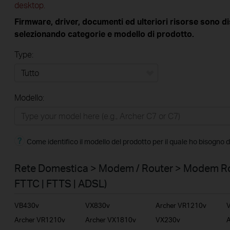
desktop.
Firmware, driver, documenti ed ulteriori risorse sono di
selezionando categorie e modello di prodotto.
Type:
Tutto
Modello:
Rete Domestica
Smart Home
Come identifico il modello del prodotto per il quale ho bisogno 
Business
Service Provider
Rete Domestica > Modem / Router > Modem Ro
FTTC | FTTS | ADSL)
VB430v
VX830v
Archer VR1210v
Archer VR1210v
Archer VX1810v
VX230v
A