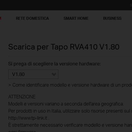
S
M
RETE DOMESTICA
SMART HOME
BUSINESS
Scarica per
Tapo RVA410
V1.80
Si prega di scegliere la versione hardware:
V1.80
>
Come identificare modello e versione hardware di un prod
ATTENZIONE
Modelli e versioni variano a seconda dell'area geografica.
Per prodotti in uso in Italia, utilizzare solo risorse presenti sul 
http://www.tp-link.it .
È strettamente necessario verificare modello e versione hard
ogni firmware.