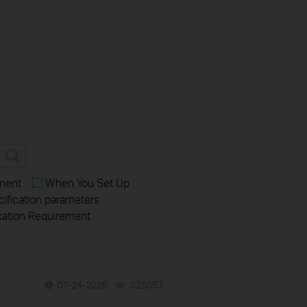
ement
When You Set Up
cification parameters
cation Requirement
07-24-2026
325057
views