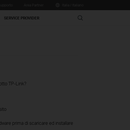
upporto
Area Partner
Italia / Italiano
Search
SERVICE PROVIDER
otto TP-Link?
sito
ware prima di scaricare ed installare