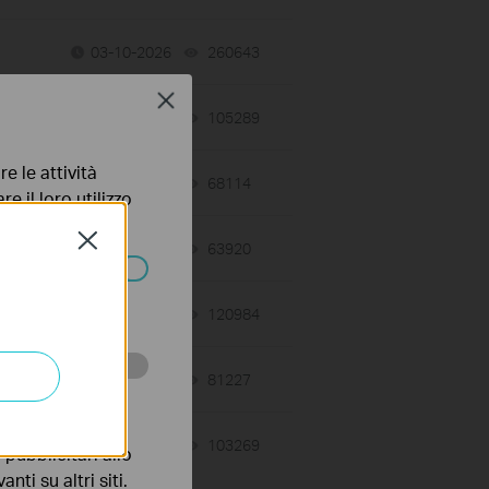
03-10-2026
260643
views
Close
01-13-2026
105289
views
e le attività
12-03-2025
68114
views
e il loro utilizzo
olicy
.
Close
10-21-2025
63920
views
ssono essere
07-09-2025
120984
views
05-12-2025
81227
views
 scopo di
04-15-2025
103269
views
pubblicitari allo
nti su altri siti.