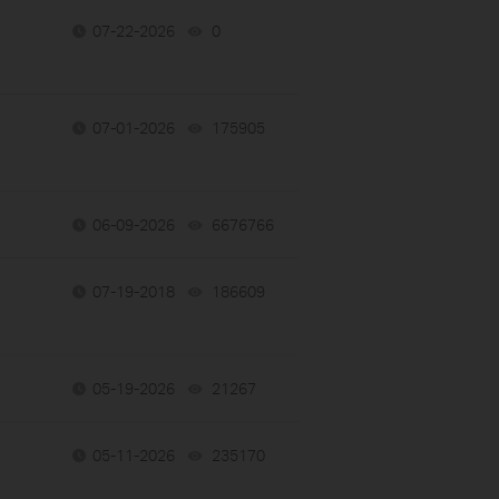
07-22-2026
0
views
07-01-2026
175905
views
06-09-2026
6676766
views
07-19-2018
186609
views
05-19-2026
21267
views
05-11-2026
235170
views