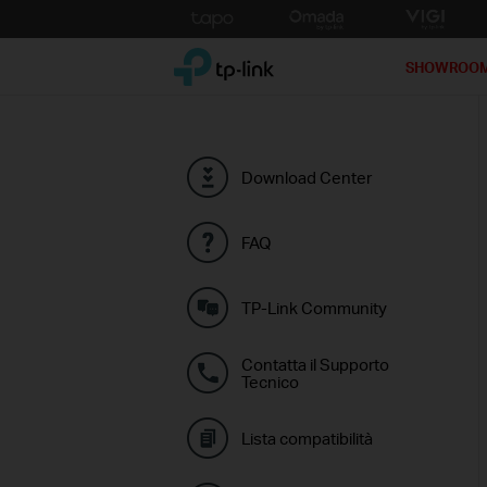
Click
to
TP-Link, Reliably Smart
skip
SHOWROO
the
navigation
bar
Download Center
FAQ
TP-Link Community
Contatta il Supporto
Tecnico
Lista compatibilità