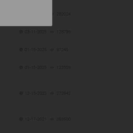
04-15-2025
282024
views
03-11-2025
128799
views
01-15-2025
97245
views
01-15-2025
123559
views
12-15-2023
273942
views
12-17-2021
363600
views