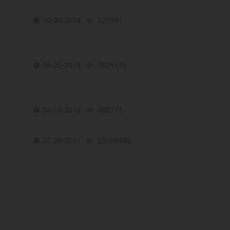
10-30-2019
227591
views
06-26-2019
7625175
views
03-19-2013
489173
views
07-28-2011
25765498
views