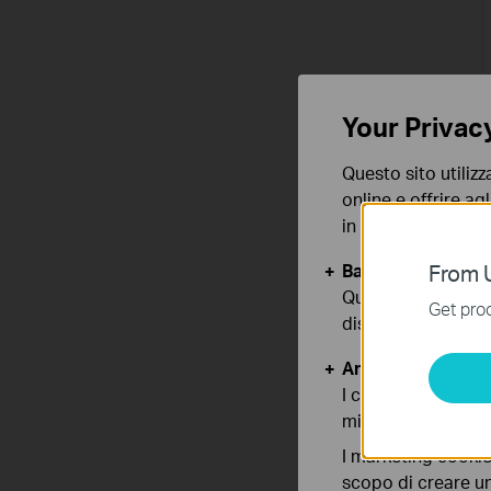
Your Privac
Questo sito utilizz
online e offrire agl
in qualunque mome
Basic Cookies
From U
Questi cookies so
Get prod
disattivati nel tuo
Analytics e Marke
I cookies analitici
migliorarne le funz
I marketing cookie
scopo di creare un 