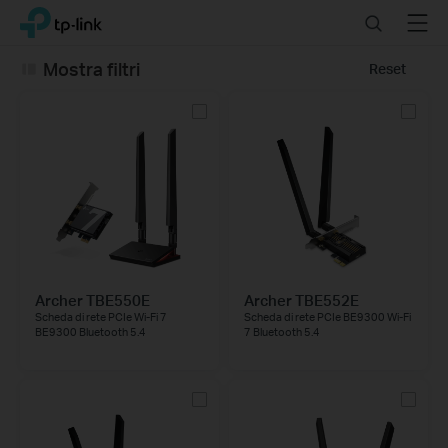
Click
Search
Menu
TP-Link, Reliably Smart
to
skip
Mostra filtri
Reset
the
navigation
bar
Archer TBE550E
Archer TBE552E
Scheda di rete PCIe Wi-Fi 7
Scheda di rete PCIe BE9300 Wi-Fi
BE9300 Bluetooth 5.4
7 Bluetooth 5.4