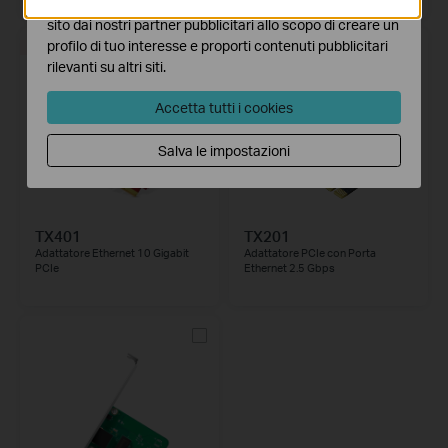
I marketing cookies possono essere impostati sul nostro
sito dai nostri partner pubblicitari allo scopo di creare un
profilo di tuo interesse e proporti contenuti pubblicitari
HOT
HOT
rilevanti su altri siti.
Accetta tutti i cookies
Salva le impostazioni
TX401
TX201
Adattatore Ethernet 10 Gigabit
Adattatore PCIe con Porta
PCIe
Ethernet 2.5 Gbps