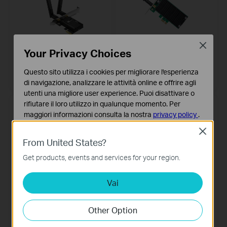
Close
Your Privacy Choices
Archer TX10E
Archer T4E
Scheda di Rete Wi-Fi 6 AX900 e
Scheda di rete Wi-Fi Dual Band
Questo sito utilizza i cookies per migliorare l'esperienza
Bluetooth 5.3 con adattatore
AC1200 PCI-E
PCIe
di navigazione, analizzare le attività online e offrire agli
utenti una migliore user experience. Puoi disattivare o
rifiutare il loro utilizzo in qualunque momento. Per
maggiori informazioni consulta la nostra
privacy policy
.
Close
Basic Cookies
From United States?
Questi cookies sono necessari per il corretto
funzionamento del sito e non possono essere disattivati
Get products, events and services for your region.
nel tuo sistema.
Vai
Analytics e Marketing Cookies
I cookies analitici ci permettono di analizzare le tue
TL-WN881ND
TL-WN781ND
attività sul nostro sito allo scopo di migliorarne le
Other Option
Scheda Wireless N300 PCIe
Scheda Wireless N150 PCI
funzionalità.