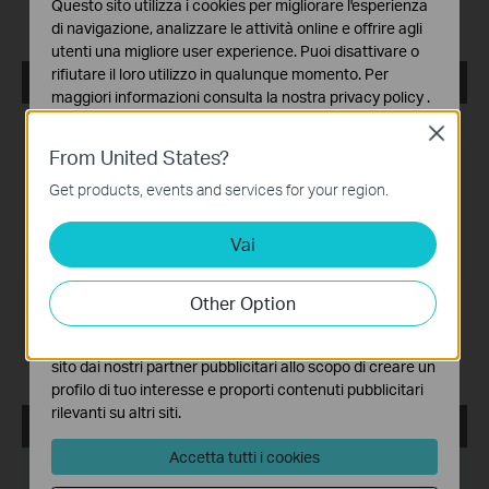
Questo sito utilizza i cookies per migliorare l'esperienza
Release Note >
di navigazione, analizzare le attività online e offrire agli
utenti una migliore user experience. Puoi disattivare o
rifiutare il loro utilizzo in qualunque momento. Per
VIGI VMS_1.5.56_32bits
maggiori informazioni consulta la nostra
privacy policy
.
Data di pubblicazione:
2024-08-08
Close
Basic Cookies
From United States?
Questi cookies sono necessari per il corretto
Lingua:
Multi-language
funzionamento del sito e non possono essere disattivati
Get products, events and services for your region.
nel tuo sistema.
Dimensioni file:
522.36 MB
Vai
Analytics e Marketing Cookies
Sistema operativo: Windows 7/10/11/Server 2008 32bits
I cookies analitici ci permettono di analizzare le tue
attività sul nostro sito allo scopo di migliorarne le
Other Option
New features and enhancements:
funzionalità.
1. Added support for the multi-language settings on VIGI
I marketing cookies possono essere impostati sul nostro
VMS PC Client.
sito dai nostri partner pubblicitari allo scopo di creare un
2. Added support for unlimited devices count.
profilo di tuo interesse e proporti contenuti pubblicitari
rilevanti su altri siti.
VIGI VMS_V1.5.42_64bits
Accetta tutti i cookies
Data di pubblicazione:
2024-06-20