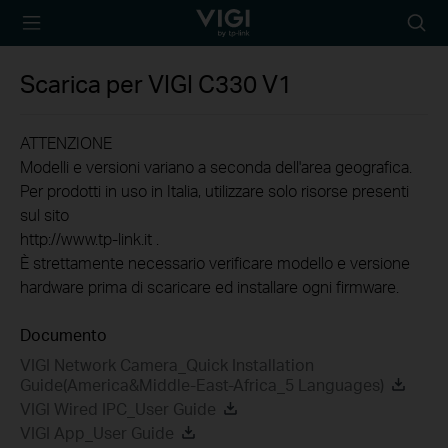
TP-Link, Reliably
Searc
Smart
icon
Scarica per
VIGI C330
V1
ATTENZIONE
Modelli e versioni variano a seconda dell'area geografica.
Per prodotti in uso in Italia, utilizzare solo risorse presenti
sul sito
http://www.tp-link.it .
È strettamente necessario verificare modello e versione
hardware prima di scaricare ed installare ogni firmware.
Documento
VIGI Network Camera_Quick Installation
Guide(America&Middle-East-Africa_5 Languages)
VIGI Wired IPC_User Guide
VIGI App_User Guide