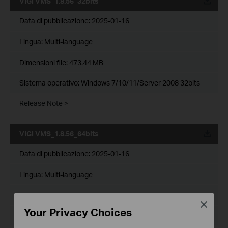
VIGI VMS_1.8.56_32bits
Data di pubblicazione:
2025-01-16
Lingua:
Multi-language
Dimensioni file:
473.44 MB
Sistema operativo: Windows 7/10/11/Server 2008 32bits
Release Note >
VIGI VMS_1.8.56_64bits
Data di pubblicazione:
2025-01-16
Lingua:
Multi-language
Dimensioni file:
536.72 MB
Close
Your Privacy Choices
Sistema operativo: Windows 7/10/11/Server 2008 64bits