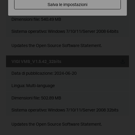
Salva le impostazioni
Lingua:
Multi-language
Dimensioni file:
540.49 MB
Sistema operativo: Windows 7/10/11/Server 2008 64bits
Updates the Open Source Software Statement.
VIGI VMS_V1.5.42_32bits
Data di pubblicazione:
2024-06-20
Lingua:
Multi-language
Dimensioni file:
502.89 MB
Sistema operativo: Windows 7/10/11/Server 2008 32bits
Updates the Open Source Software Statement.