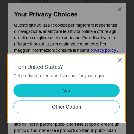
Close
Your Privacy Choices
VJB-305
VJB-300
Questo sito utilizza i cookies per migliorare l'esperienza
VIGI Network Camera Junction
Scatola di giunzione universale per
di navigazione, analizzare le attività online e offrire agli
Box
telecamere VIGI
utenti una migliore user experience. Puoi disattivare o
rifiutare il loro utilizzo in qualunque momento. Per
maggiori informazioni consulta la nostra
privacy policy
.
Close
Basic Cookies
From United States?
Questi cookies sono necessari per il corretto
funzionamento del sito e non possono essere disattivati
Iscriviti alla newsletter
Get products, events and services for your region.
nel tuo sistema.
Vai
Analytics e Marketing Cookies
Indirizzo email
Iscriviti
I cookies analitici ci permettono di analizzare le tue
attività sul nostro sito allo scopo di migliorarne le
Other Option
funzionalità.
Seguici
I marketing cookies possono essere impostati sul nostro
sito dai nostri partner pubblicitari allo scopo di creare un
profilo di tuo interesse e proporti contenuti pubblicitari