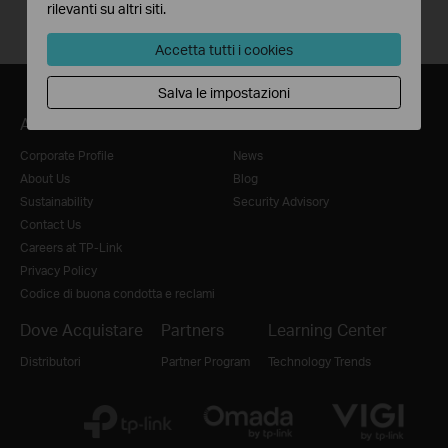
rilevanti su altri siti.
Accetta tutti i cookies
Salva le impostazioni
About
Press
Corporate Profile
News
About Us
Blog
Sustainability
Security Advisory
Contact Us
Careers at TP-Link
Privacy Policy
Codice di buona condotta e reclami
Dove Acquistare
Partners
Learning Center
Distributori
Partner Program
Technology Trends