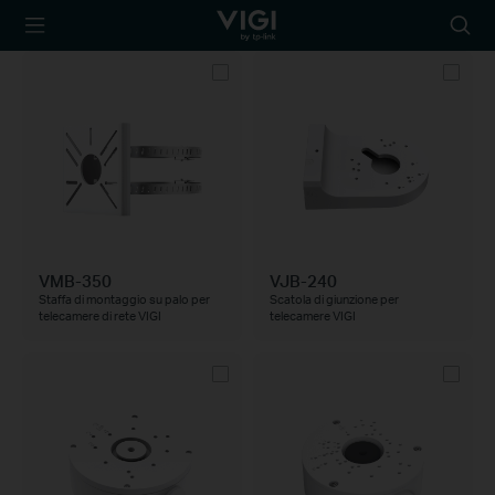
TP-Link, Reliably
Searc
Smart
icon
VMB-350
VJB-240
Staffa di montaggio su palo per
Scatola di giunzione per
telecamere di rete VIGI
telecamere VIGI