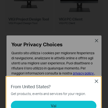
VIGI Project Design Tool
VIGI PC Client
VIGI Project Design Tool
VIGI PC Client
Close
Your Privacy Choices
Questo sito utilizza i cookies per migliorare l'esperienza
di navigazione, analizzare le attività online e offrire agli
utenti una migliore user experience. Puoi disattivare o
rifiutare il loro utilizzo in qualunque momento. Per
maggiori informazioni consulta la nostra
privacy policy
.
Close
Basic Cookies
VIGI Config Tool
VIGI App
From United States?
Questi cookies sono necessari per il corretto
VIGI Config Tool
App VIGI
funzionamento del sito e non possono essere disattivati
Get products, events and services for your region.
nel tuo sistema.
Vai
Analytics e Marketing Cookies