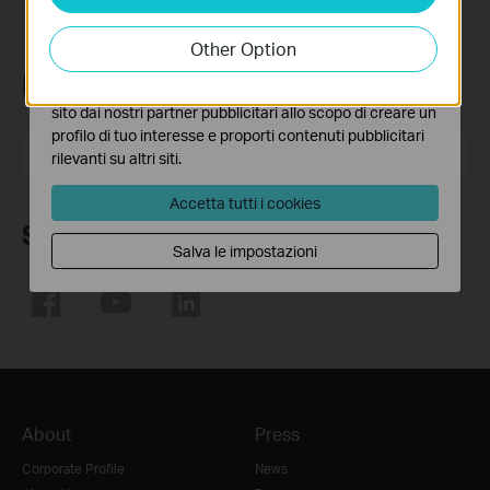
I cookies analitici ci permettono di analizzare le tue
attività sul nostro sito allo scopo di migliorarne le
Other Option
funzionalità.
Iscriviti alla newsletter
I marketing cookies possono essere impostati sul nostro
sito dai nostri partner pubblicitari allo scopo di creare un
profilo di tuo interesse e proporti contenuti pubblicitari
Indirizzo email
Iscriviti
rilevanti su altri siti.
Accetta tutti i cookies
Seguici
Salva le impostazioni
About
Press
Corporate Profile
News