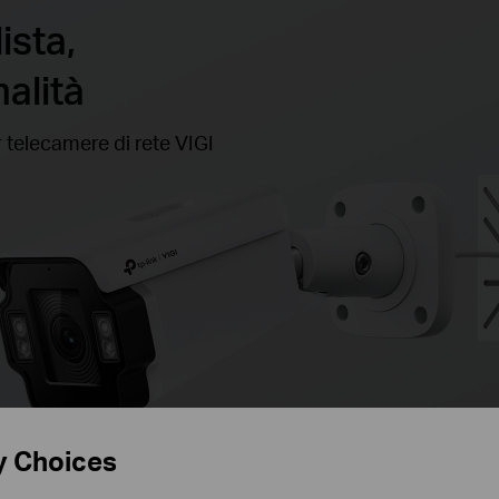
ista,
alità
 telecamere di rete VIGI
y Choices