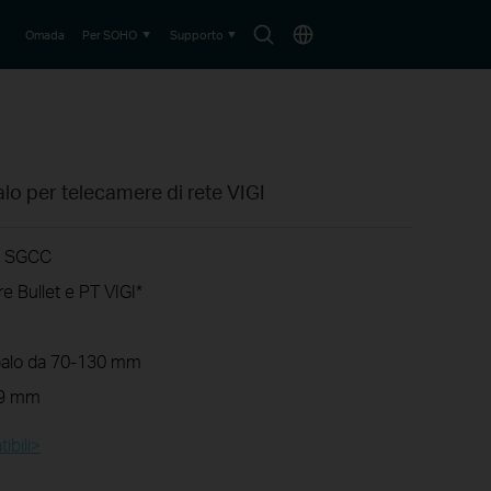
Search
Choose
Omada
Per SOHO
Supporto
icon
location
lo per telecamere di rete VIGI
to SGCC
e Bullet e PT VIGI
*
palo da 70-130 mm
39 mm
ibili>​