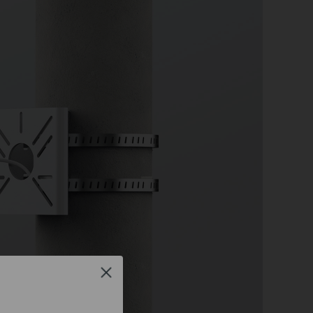
Close