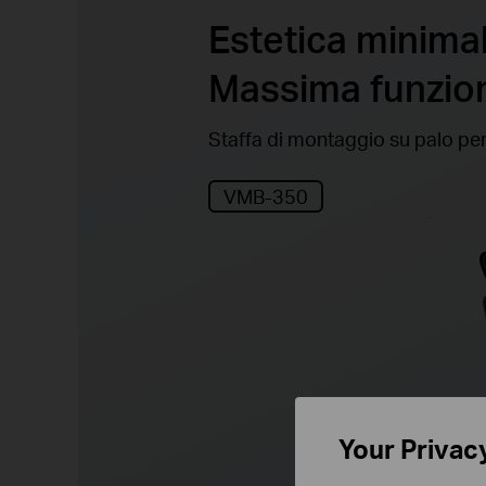
Estetica minimal
Massima funzion
Staffa di montaggio su palo per
VMB-350
Your Privac