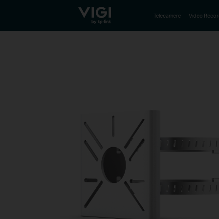
TP-Link, Reliably Smart
Telecamere
Video Recor