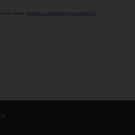
mere VIGI, vedere
i dispositivi compatibili con gli accessori VIGI
ter
s