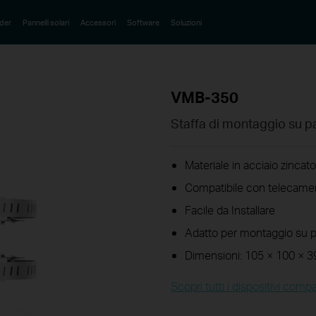
der
Pannelli solari
Accessori
Software
Soluzioni
VMB-350
Staffa di montaggio su pa
Materiale in acciaio zinca
Compatibile con telecamer
Facile da
Installare
Adatto per montaggio su 
Dimensioni:
105
× 100
× 
Scopri tutti i dispositivi compat