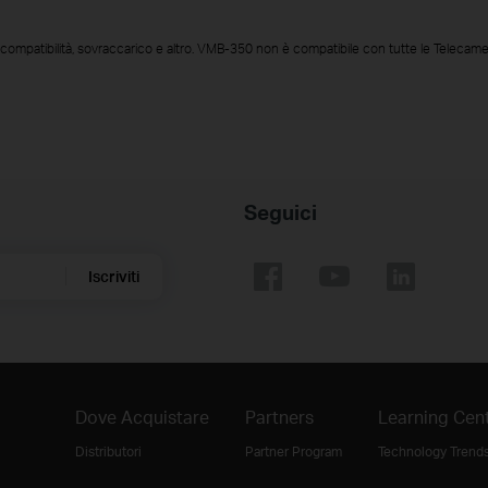
 di compatibilità, sovraccarico e altro. VMB-350 non è compatibile con tutte le Teleca
Seguici
Iscriviti
Dove Acquistare
Partners
Learning Cen
Distributori
Partner Program
Technology Trend