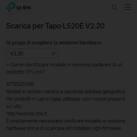
Click
Search
Menu
TP-Link, Reliably Smart
to
skip
the
Scarica per
Tapo L520E
V2.20
navigation
bar
Si prega di scegliere la versione hardware:
V2.20
>
Come identificare modello e versione hardware di un
prodotto TP-Link?
ATTENZIONE
Modelli e versioni variano a seconda dell'area geografica.
Per prodotti in uso in Italia, utilizzare solo risorse presenti
sul sito
http://www.tp-link.it .
È strettamente necessario verificare modello e versione
hardware prima di scaricare ed installare ogni firmware.