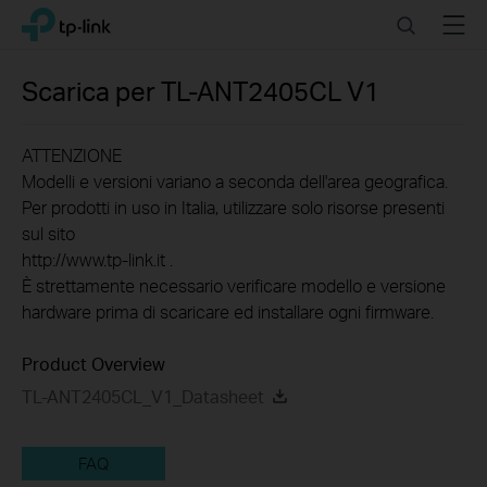
Click
Search
Menu
TP-Link, Reliably Smart
to
skip
the
Scarica per
TL-ANT2405CL
V1
navigation
bar
ATTENZIONE
Modelli e versioni variano a seconda dell'area geografica.
Per prodotti in uso in Italia, utilizzare solo risorse presenti
sul sito
http://www.tp-link.it .
È strettamente necessario verificare modello e versione
hardware prima di scaricare ed installare ogni firmware.
Product Overview
TL-ANT2405CL_V1_Datasheet
FAQ