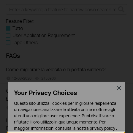
Feature Filter:
Tutto
User Application Requirement
Tapo Others
FAQs
Come migliorare la velocità o la portata wireless?
12-08-2020
2156906
views
Close
Come identifico il modello del prodotto per il quale ho
Your Privacy Choices
bisogno di assistenza?
Questo sito utilizza i cookies per migliorare l'esperienza
06-26-2019
7625175
views
di navigazione, analizzare le attività online e offrire agli
utenti una migliore user experience. Puoi disattivare o
How to Find the Serial Number (S/N) on Your TP-Link
rifiutare il loro utilizzo in qualunque momento. Per
Device
maggiori informazioni consulta la nostra
privacy policy
.