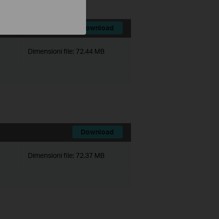
Download
Dimensioni file:
72.44 MB
Download
Dimensioni file:
72.37 MB