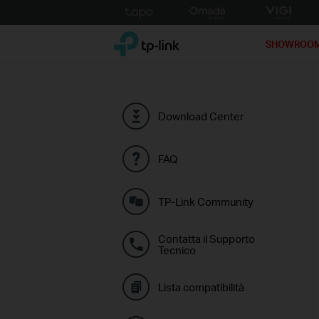
Click
to
TP-Link, Reliably Smart
skip
SHOWROO
the
navigation
bar
Download Center
FAQ
TP-Link Community
Contatta il Supporto
Tecnico
Lista compatibilità