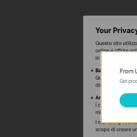
Your Privac
Questo sito utilizz
online e offrire agl
in qualunque mome
Basic Cookies
From U
Questi cookies so
Get prod
disattivati nel tuo
Analytics e Marke
I cookies analitici
migliorarne le funz
I marketing cookie
scopo di creare un 