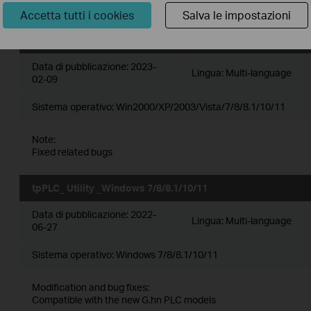
Fixed related bugs.
Accetta tutti i cookies
Salva le impostazioni
tpPLC_ Utility _Windows 2000/XP/2003/Vista/7/8/8.1/10/11
Data di pubblicazione:
2023-
Lingua:
Multi-language
02-09
Sistema operativo: Win2000/XP/2003/Vista/7/8/8.1/10/11
Note:
Fixed related bugs
tpPLC_ Utility _Windows 7/8/8.1/10/11
Data di pubblicazione:
2022-
Lingua:
Multi-language
06-27
Sistema operativo: Windows 7/8/8.1/10/11
Modification and bug fixes:
Compatible with the new G.hn PLC models