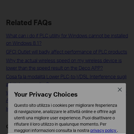
Related FAQs
What can i do if PLC utility for Windows cannot be installed
on Windows 8.1?
GFCI Outlet will badly affect performance of PLC products
Why the actual wireless speed on my wireless device is
lower than the speed result on the Deco APP?
Cosa fa la modalità Lower PLC-to-VDSL Interference sugli
adattatori powerline?
Close
Why my link speed looks much lower than it should be for
Your Privacy Choices
Archer C5400X 5G Wi-Fi
Questo sito utilizza i cookies per migliorare l'esperienza
Interference Detection on Omada Controller
di navigazione, analizzare le attività online e offrire agli
utenti una migliore user experience. Puoi disattivare o
rifiutare il loro utilizzo in qualunque momento. Per
Questa faq è utile?
maggiori informazioni consulta la nostra
privacy policy
.