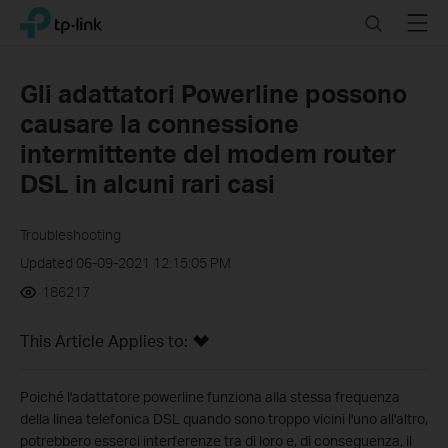
Click
Search
Menu
TP-Link, Reliably Smart
to
skip
the
Gli adattatori Powerline possono
navigation
causare la connessione
bar
intermittente del modem router
DSL in alcuni rari casi
Troubleshooting
Updated 06-09-2021 12:15:05 PM
186217
This Article Applies to:
Poiché l'adattatore powerline funziona alla stessa frequenza
della linea telefonica DSL quando sono troppo vicini l'uno all'altro,
potrebbero esserci interferenze tra di loro e, di conseguenza, il