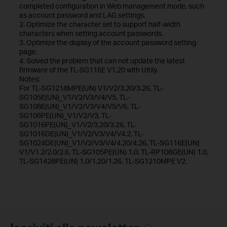
completed configuration in Web management mode, such
as account password and LAG settings.
2. Optimize the character set to support half-width
characters when setting account passwords.
3. Optimize the display of the account password setting
page.
4. Solved the problem that can not update the latest
firmware of the TL-SG116E V1.20 with Uitily.
Notes:
For TL-SG1218MPE(UN) V1/V2/3.20/3.26, TL-
SG105E(UN)_V1/V2/V3/V4/V5, TL-
SG108E(UN)_V1/V2/V3/V4/V5/V6, TL-
SG108PE(UN)_V1/V2/V3, TL-
SG1016PE(UN)_V1/V2/3.20/3.26, TL-
SG1016DE(UN)_V1/V2/V3/V4/V4.2, TL-
SG1024DE(UN)_V1/V2/V3/V4/4.20/4.26, TL-SG116E(UN)
V1/V1.2/2.0/2.6, TL-SG105PE(UN) 1.0, TL-RP108GE(UN) 1.0,
TL-SG1428PE(UN) 1.0/1.20/1.26, TL-SG1210MPE V2.