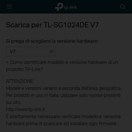
TP-Link,
Searc
Reliably
icon
Smart
Scarica per
TL-SG1024DE
V7
Si prega di scegliere la versione hardware:
V7
>
Come identificare modello e versione hardware di un
prodotto TP-Link?
ATTENZIONE
Modelli e versioni variano a seconda dell'area geografica.
Per prodotti in uso in Italia, utilizzare solo risorse presenti
sul sito
http://www.tp-link.it .
È strettamente necessario verificare modello e versione
hardware prima di scaricare ed installare ogni firmware.