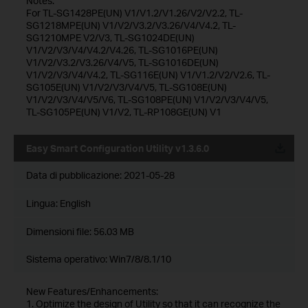
Notes:
For TL-SG1428PE(UN) V1/V1.2/V1.26/V2/V2.2, TL-
SG1218MPE(UN) V1/V2/V3.2/V3.26/V4/V4.2, TL-
SG1210MPE V2/V3, TL-SG1024DE(UN)
V1/V2/V3/V4/V4.2/V4.26, TL-SG1016PE(UN)
V1/V2/V3.2/V3.26/V4/V5, TL-SG1016DE(UN)
V1/V2/V3/V4/V4.2, TL-SG116E(UN) V1/V1.2/V2/V2.6, TL-
SG105E(UN) V1/V2/V3/V4/V5, TL-SG108E(UN)
V1/V2/V3/V4/V5/V6, TL-SG108PE(UN) V1/V2/V3/V4/V5,
TL-SG105PE(UN) V1/V2, TL-RP108GE(UN) V1
Easy Smart Configuration Utility v1.3.6.0
Data di pubblicazione:
2021-05-28
Lingua:
English
Dimensioni file:
56.03 MB
Sistema operativo: Win7/8/8.1/10
New Features/Enhancements:
1. Optimize the design of Utility so that it can recognize the