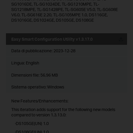
SG1016DE, TL-SG1024DE, TL-SG1210MPE, TL-
SG1218MPE, TL-SG1428PE, TL-SG605E V5.0, TL-SG608E
V6.0, TL-SG616E 2.20, TL-SG105MPE 1.0, DS116GE,
DS1016GE, DS1024GE, DS105GE, DS108GE
Easy Smart Configuration Utility v1.3.17.0
Data di pubblicazione:
2023-12-28
Lingua:
English
Dimensioni file:
56.96 MB
Sistema operativo: Windows
New Features/Enhancements:
This iteration adds support for the following new models
compared to version 1.3.13.0:
·DS105GE(UN) 1.0
·DS108GE(UN) 1.0