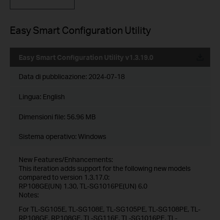
Easy Smart Configuration Utility
Easy Smart Configuration Utility v1.3.19.0
Data di pubblicazione:
2024-07-18
Lingua:
English
Dimensioni file:
56.96 MB
Sistema operativo: Windows
New Features/Enhancements:
This iteration adds support for the following new models
compared to version 1.3.17.0:
RP108GE(UN) 1.30, TL-SG1016PE(UN) 6.0
Notes:
For TL-SG105E, TL-SG108E, TL-SG105PE, TL-SG108PE, TL-
RP108GE, RP108GE, TL-SG116E, TL-SG1016PE, TL-