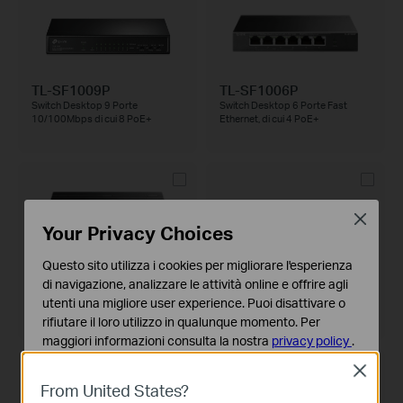
TL-SF1009P
TL-SF1006P
Switch Desktop 9 Porte
Switch Desktop 6 Porte Fast
10/100Mbps di cui 8 PoE+
Ethernet, di cui 4 PoE+
Close
Your Privacy Choices
Questo sito utilizza i cookies per migliorare l'esperienza
TL-SG1005LP
TL-SG1218MP
di navigazione, analizzare le attività online e offrire agli
Switch Desktop 5 porte Gigabit di
Switch Rackmount 18 Porte
utenti una migliore user experience. Puoi disattivare o
cui 4 porte PoE+
Gigabit LAN, di cui 16 PoE+, + 2
Slot SFP
rifiutare il loro utilizzo in qualunque momento. Per
maggiori informazioni consulta la nostra
privacy policy
.
Close
Basic Cookies
From United States?
Questi cookies sono necessari per il corretto