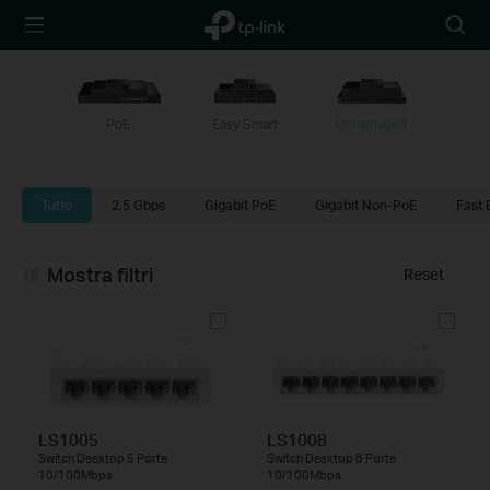
TP-Link,
Searc
Reliably
icon
Smart
PoE
Easy Smart
Unmanaged
Tutto
2.5 Gbps
Gigabit PoE
Gigabit Non-PoE
Fast 
Mostra filtri
Reset
LS1005
LS1008
Switch Desktop 5 Porte
Switch Desktop 8 Porte
10/100Mbps
10/100Mbps