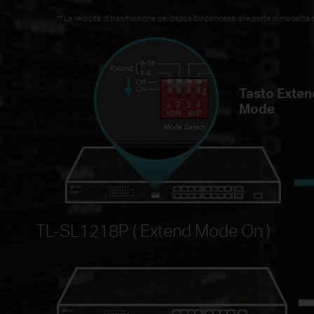
**
La velocità di trasmissione dei dispositivi connessi alle porte in modalit
Tasto Exten
Mode
TL-SL1218P ( Extend Mode On )