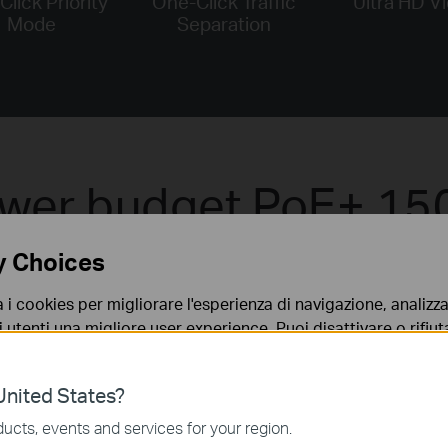
lick Priority
One-Click Traffic
Ultra HD V
Mode
Separation
wer budget PoE+ 1
y Choices
 PoE+, in grado di erogare fino a 30W per singola por
a i cookies per migliorare l'esperienza di navigazione, analizzar
i utenti una migliore user experience. Puoi disattivare o rifiutar
nto. Per maggiori informazioni consulta la nostra
privacy p
16× Porte Gigabit PoE+
nited States?
Fino a 30 W per Porta
no necessari per il corretto funzionamento del sito e non po
ucts, events and services for your region.
Power Budget Totale 150 W
 sistema.