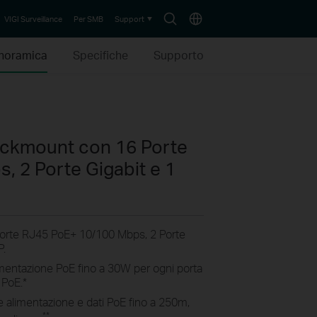
Search
Choose
VIGI Surveillance
Per SMB
Support
icon
location
noramica
Specifiche
Supporto
ackmount con 16 Porte
, 2 Porte Gigabit e 1
orte RJ45 PoE+ 10/100 Mbps, 2 Porte
P.
mentazione PoE fino a
30W per ogni porta
 PoE.
*
 alimentazione e dati PoE fino a 250m,
**