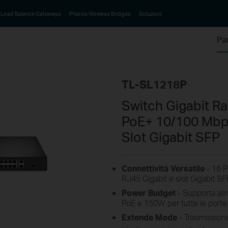
Load Balance Gateways
Pharos Wireless Bridges
Soluzioni
Pa
TL-SL1218P
Switch Gigabit R
PoE+ 10/100 Mbps
Slot Gigabit SFP
Connettività Versatile
- 16 P
RJ45 Gigabit e slot Gigabit SF
Power Budget
-
Supporta ali
PoE e 150W per tutte le porte
Extende Mode
- Trasmissione