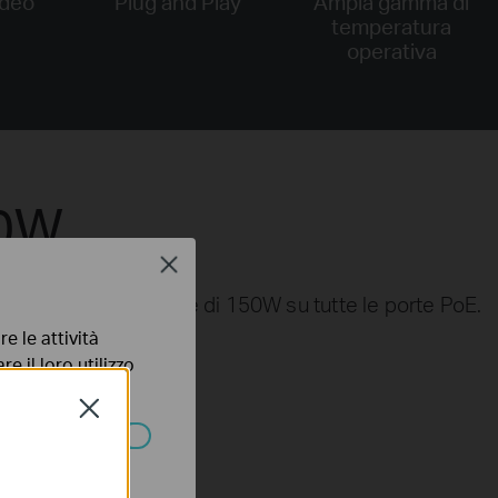
ideo
Plug and Play
Ampia gamma di
temperatura
operativa
50W
Close
ta, fino ad un totale di 150W su tutte le porte PoE.
e le attività
e il loro utilizzo
olicy
.
Close
ssono essere