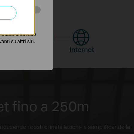
 scopo di
pubblicitari allo
nti su altri siti.
Router
Internet
t fino a 250m
iducendo i costi di installazione e semplificando la