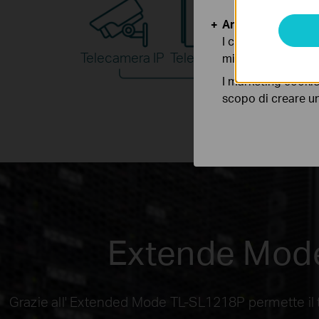
Analytics e Marke
I cookies analitici
Telecamera IP
Telefono IP
Access 
migliorarne le funz
I marketing cookie
scopo di creare un 
Extende Mode
Grazie all' Extended Mode TL-SL1218P permette il tr