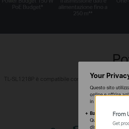
Power Budget 150 W
Trasmissione dati e
One-C
PoE Budget
*
alimentazione fino a
250 m
**
Po
Your Privac
TL-SL1218P è compatibile con lo standard 802.3af/at
Questo sito utilizz
online e offrire agl
in qualunque mome
Basic Cookies
From U
Questi cookies so
Get prod
disattivati nel tuo