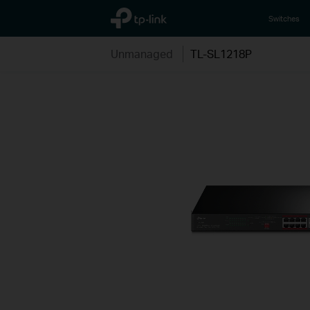
TP-Link, Reliably Smart
Switches
Unmanaged
TL-SL1218P