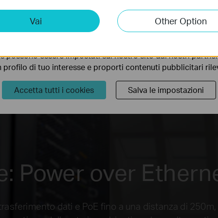
ting Cookies
Vai
Other Option
 ci permettono di analizzare le tue attività sul nostro sito allo
Point
ionalità.
s possono essere impostati sul nostro sito dai nostri partner 
profilo di tuo interesse e proporti contenuti pubblicitari rileva
TL-SL1218P
Accetta tutti i cookies
Salva le impostazioni
: Power over Etherne
asferimento dati e PoE fino a una distanza di 250m, r