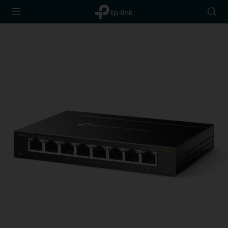
TP-Link,
Searc
Reliably
icon
Smart