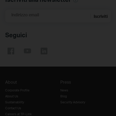
Indirizzo email
Iscriviti
Seguici
About
Press
Corporate Profile
News
About Us
Blog
Sustainability
Security Advisory
Contact Us
Careers at TP-Link