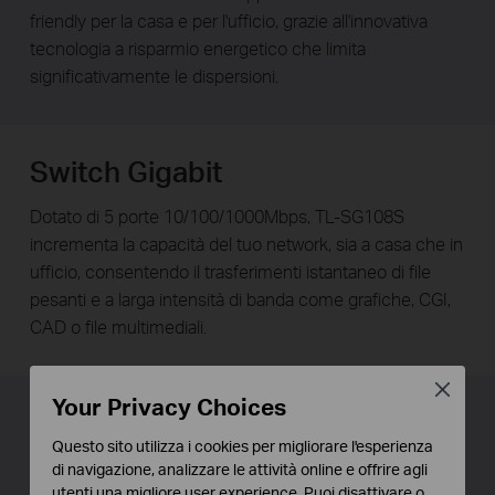
friendly per la casa e per l'ufficio, grazie all'innovativa
tecnologia a risparmio energetico che limita
significativamente le dispersioni.
Switch Gigabit
Dotato di 5 porte 10/100/1000Mbps, TL-SG108S
incrementa la capacità del tuo network, sia a casa che in
ufficio, consentendo il trasferimenti istantaneo di file
pesanti e a larga intensità di banda come grafiche, CGI,
CAD o file multimediali.
Close
Your Privacy Choices
La scelta Green per il tuo
Questo sito utilizza i cookies per migliorare l'esperienza
Ethernet
di navigazione, analizzare le attività online e offrire agli
utenti una migliore user experience. Puoi disattivare o