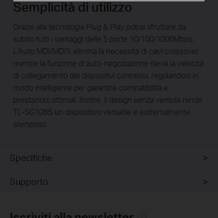
Semplicità di utilizzo
Grazie alla tecnologia Plug & Play potrai sfruttare da
subito tutti i vantaggi delle 5 porte 10/100/1000Mbps.
L'Auto MDI/MDIX elimina la necessità di cavi crossover,
mentre la funzione di auto-negoziazione rileva la velocità
di collegamento dei dispositivi connessi, regolandosi in
modo intelligente per garantire compatibilità e
prestazioni ottimali. Inoltre, il design senza ventola rende
TL-SG108S un dispositivo versatile e estremamente
silenzioso.
Specifiche
Supporto
Iscriviti alla newsletter