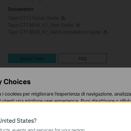
Documento
Tapo C113 Setup Guide
Tapo C113(EU)_V1_User Guide
Tapo C113(EU)_V1_Quick Installation Guide
Setup Video
FAQ
Setup Video
y Choices
a i cookies per migliorare l'esperienza di navigazione, analizzar
i utenti una migliore user experience. Puoi disattivare o rifiutar
nto. Per maggiori informazioni consulta la nostra
privacy p
nited States?
no necessari per il corretto funzionamento del sito e non po
ucts, events and services for your region.