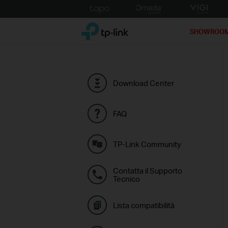
Click
to
TP-Link, Reliably Smart
skip
SHOWROO
the
navigation
bar
Download Center
FAQ
TP-Link Community
Contatta il Supporto
Tecnico
Lista compatibilità