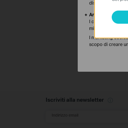
disattivati nel tuo
Analytics e Marke
I cookies analitici
migliorarne le funz
I marketing cookie
scopo di creare un 
Iscriviti alla newsletter
Indirizzo email