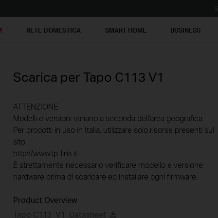
S
M
RETE DOMESTICA
SMART HOME
BUSINESS
Scarica per
Tapo C113
V1
ATTENZIONE
Modelli e versioni variano a seconda dell'area geografica.
Per prodotti in uso in Italia, utilizzare solo risorse presenti sul
sito
http://www.tp-link.it .
È strettamente necessario verificare modello e versione
hardware prima di scaricare ed installare ogni firmware.
Product Overview
Tapo C113_V1_Datasheet