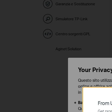
Garanzia e Sostituzione
Simulatore TP-Link
Centro sorgenti GPL
Aginet Solution
Your Privac
Questo sito utilizz
online e offrire agl
in qualunque mome
Basic Cookies
From U
Questi cookies so
Get prod