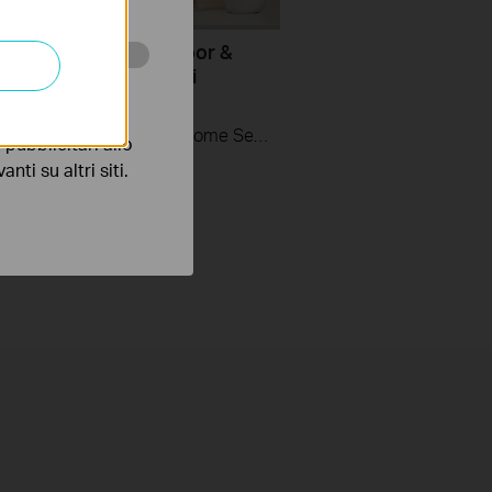
Mount Your Tapo Indoor &
 Home Security Wi-Fi
 scopo di
a
Tapo Smart Tapo Indoor/Outdoor Home Security Wi-Fi Camera is your all-weather security guard, always on the watch. From the backyard to the nursery, IP65 weatherproofing provides dependable, crystal-clear security—indoors or outdoors, rain or shine.
pubblicitari allo
nti su altri siti.