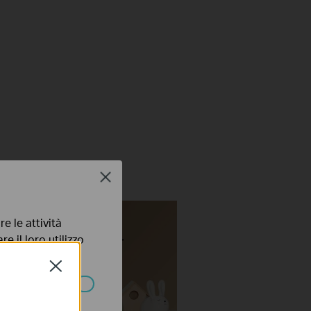
Close
e le attività
e il loro utilizzo
olicy
.
Close
ssono essere