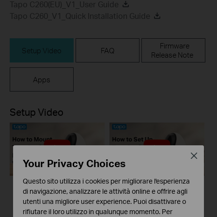
Tapo C260(EU)_V1_User Guide
Tapo C260_V1_Quick Installation Guide
Firmware
Setup Video
FAQ
Release Note
Apps
Setup Video
Close
Your Privacy Choices
Questo sito utilizza i cookies per migliorare l'esperienza
di navigazione, analizzare le attività online e offrire agli
How to Mount Tapo
How to Set Up Tapo
utenti una migliore user experience. Puoi disattivare o
Pan/Tilt AI Home
Pan/Tilt AI Home
rifiutare il loro utilizzo in qualunque momento. Per