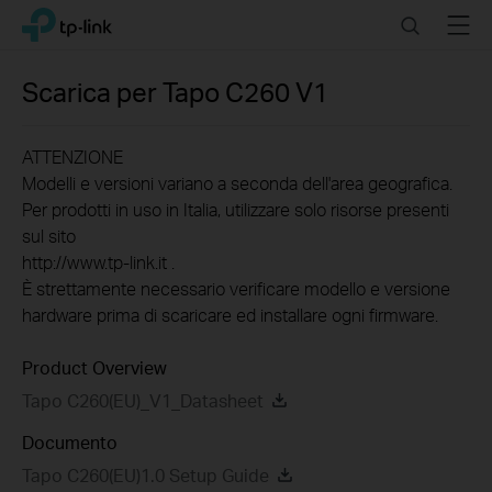
Click
Search
Menu
TP-Link, Reliably Smart
to
skip
the
Scarica per
Tapo C260
V1
navigation
bar
ATTENZIONE
Modelli e versioni variano a seconda dell'area geografica.
Per prodotti in uso in Italia, utilizzare solo risorse presenti
sul sito
http://www.tp-link.it .
È strettamente necessario verificare modello e versione
hardware prima di scaricare ed installare ogni firmware.
Product Overview
Tapo C260(EU)_V1_Datasheet
Documento
Tapo C260(EU)1.0 Setup Guide