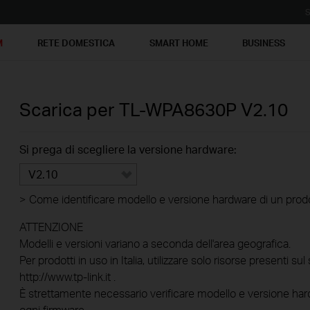
S
M
RETE DOMESTICA
SMART HOME
BUSINESS
Scarica per
TL-WPA8630P
V2.10
Si prega di scegliere la versione hardware:
V2.10
>
Come identificare modello e versione hardware di un prod
ATTENZIONE
Modelli e versioni variano a seconda dell'area geografica.
Per prodotti in uso in Italia, utilizzare solo risorse presenti sul 
http://www.tp-link.it .
È strettamente necessario verificare modello e versione hard
ogni firmware.