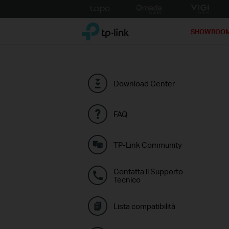
Click
to
TP-Link, Reliably Smart
skip
SHOWROO
the
navigation
bar
Download Center
FAQ
TP-Link Community
Contatta il Supporto
Tecnico
Lista compatibilità