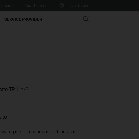
upporto
Area Partner
Italia / Italiano
Search
SERVICE PROVIDER
otto TP-Link?
sito
ware prima di scaricare ed installare