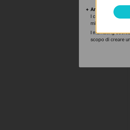
Analytics e Marke
I cookies analitici
migliorarne le funz
I marketing cookie
scopo di creare un 