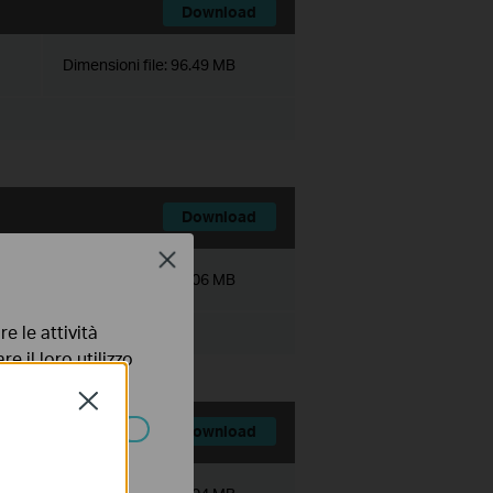
Download
Dimensioni file:
96.49 MB
Download
Close
Dimensioni file:
72.06 MB
e le attività
e il loro utilizzo
olicy
.
Close
Download
ssono essere