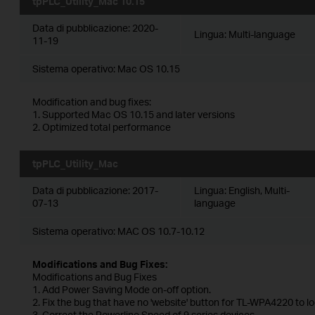
tpPLC_Utility_Mac 10.15
Data di pubblicazione:
2020-
Lingua:
Multi-language
11-19
Sistema operativo: Mac OS 10.15
Modification and bug fixes:
1. Supported Mac OS 10.15 and later versions
2. Optimized total performance
tpPLC_Utility_Mac
Data di pubblicazione:
2017-
Lingua:
English, Multi-
07-13
language
Sistema operativo: MAC OS 10.7-10.12
Modifications and Bug Fixes:
Modifications and Bug Fixes
1. Add Power Saving Mode on-off option.
2. Fix the bug that have no 'website' button for TL-WPA4220 to l
3. Correct the Powerline Speed of 9 series devices.