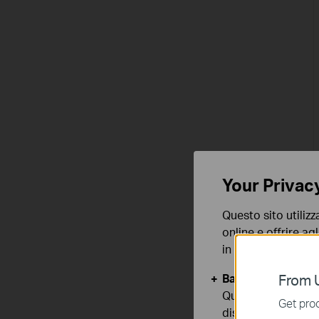
Your Privac
Questo sito utilizz
online e offrire agl
in qualunque mome
Basic Cookies
From U
Questi cookies so
Get prod
disattivati nel tuo