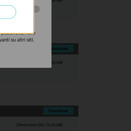
Dimensioni file:
72.04 MB
 scopo di
pubblicitari allo
nti su altri siti.
Download
Dimensioni file:
72.45 MB
Download
Dimensioni file:
72.44 MB