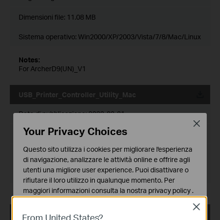
Dimensioni file:
11.08 MB
Sistema operativo: Win2000/XP/2003/Vista/7/8/Mac/Linux
Notes:
For ArcherD9(UN)_V1
USB_Printer_Controller_Utility_Mac
Data di pubblicazione:
2022-02-21
Close
Your Privacy Choices
Lingua:
English
Questo sito utilizza i cookies per migliorare l'esperienza
Dimensioni file:
1.75 MB
di navigazione, analizzare le attività online e offrire agli
utenti una migliore user experience. Puoi disattivare o
Sistema operativo: Mac OS 10.15/11.x/12.x
rifiutare il loro utilizzo in qualunque momento. Per
maggiori informazioni consulta la nostra
privacy policy
.
Close
Basic Cookies
USB_Printer_Controller_Utility_Mac
From United States?
Questi cookies sono necessari per il corretto