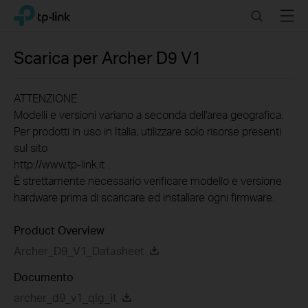
Click
Search
Menu
TP-Link, Reliably Smart
to
skip
the
Scarica per
Archer D9
V1
navigation
bar
ATTENZIONE
Modelli e versioni variano a seconda dell'area geografica.
Per prodotti in uso in Italia, utilizzare solo risorse presenti
sul sito
http://www.tp-link.it .
È strettamente necessario verificare modello e versione
hardware prima di scaricare ed installare ogni firmware.
Product Overview
Archer_D9_V1_Datasheet
Documento
archer_d9_v1_qig_it