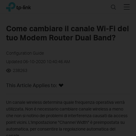
Click
Search
Menu
TP-Link, Reliably Smart
to
skip
the
Come cambiare il canale Wi-Fi del
navigation
tuo Modem Router Dual Band?
bar
Configuration Guide
Updated 06-10-2020 10:40:46 AM
238263
This Article Applies to:
Un canale wireless determina quale frequenza operativa verrà
utilizzata. Non è necessario cambiare canale wireless a meno
che non si notino dei problemi di interferenza causati da access
point vicini. L'impostazione "
Channel Width
" è preimpostata su
automatica, per consentire la regolazione automatica del
canale.