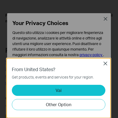
Per maggiori informazioni sul tuo prodotto, scarica il
Close
manuale nella sezione
Download Center
.
Your Privacy Choices
Questo sito utilizza i cookies per migliorare l'esperienza
di navigazione, analizzare le attività online e offrire agli
utenti una migliore user experience. Puoi disattivare o
Related FAQs
rifiutare il loro utilizzo in qualunque momento. Per
maggiori informazioni consulta la nostra
privacy policy
.
What can I do if I forget the administrator password of my
Close
Basic Cookies
xDSL modem router?
From United States?
Questi cookies sono necessari per il corretto
funzionamento del sito e non possono essere disattivati
Come cambiare canale wireless sul mio router modem
Get products, events and services for your region.
nel tuo sistema.
wireless ADSL2 + TP-Link
Vai
Analytics e Marketing Cookies
I cookies analitici ci permettono di analizzare le tue
Questa faq è utile?
attività sul nostro sito allo scopo di migliorarne le
Other Option
Your feedback helps improve this site.
funzionalità.
I marketing cookies possono essere impostati sul nostro