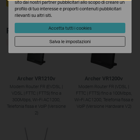
Sì
No
sito dai nostri partner pubblicitari allo scopo di creare un
profilo di tuo interesse e proporti contenuti pubblicitari
rilevanti su altri siti.
Accetta tutti i cookies
Recommend Products
Salva le impostazioni
HOT
Archer VR1210v
Archer VR1200v
Modem Router FR (EVDSL |
Modem Router FR (VDSL |
VDSL | FTTC | FTTS) fino a
FTTC | FTTS) fino a 100Mbps,
300Mbps, Wi-Fi AC1200,
Wi-Fi AC1200, Telefonia fissa e
Telefonia fissa e VoIP (Versione
VoIP (Versione Hardware V2)
2)