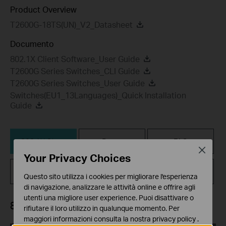
Product Overview
T2600G-18TS(UN)_V2_Datasheet
Documento
802.1X Client Software_User Guide
T2600G Series Switches_CLI Guide
T2600G Series Switches_User Guide
Switches(EU1_13Languages)_Quick Installation
Guide
802.1X Client
Driver
FAQ
Close
Your Privacy Choices
Related
Firmware
Codice GPL
Documents
Questo sito utilizza i cookies per migliorare l'esperienza
di navigazione, analizzare le attività online e offrire agli
utenti una migliore user experience. Puoi disattivare o
802.1X Client
rifiutare il loro utilizzo in qualunque momento. Per
maggiori informazioni consulta la nostra
privacy policy
.