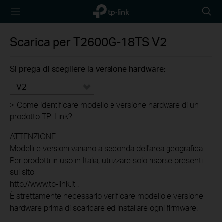
TP-Link,
Searc
Reliably
icon
Smart
Scarica per
T2600G-18TS
V2
Si prega di scegliere la versione hardware:
V2
>
Come identificare modello e versione hardware di un
prodotto TP-Link?
ATTENZIONE
Modelli e versioni variano a seconda dell'area geografica.
Per prodotti in uso in Italia, utilizzare solo risorse presenti
sul sito
http://www.tp-link.it .
È strettamente necessario verificare modello e versione
hardware prima di scaricare ed installare ogni firmware.