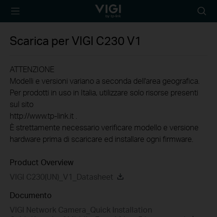
TP-Link, Reliably
Searc
Smart
icon
Scarica per
VIGI C230
V1
ATTENZIONE
Modelli e versioni variano a seconda dell'area geografica.
Per prodotti in uso in Italia, utilizzare solo risorse presenti
sul sito
http://www.tp-link.it .
È strettamente necessario verificare modello e versione
hardware prima di scaricare ed installare ogni firmware.
Product Overview
VIGI C230(UN)_V1_Datasheet
Documento
VIGI Network Camera_Quick Installation