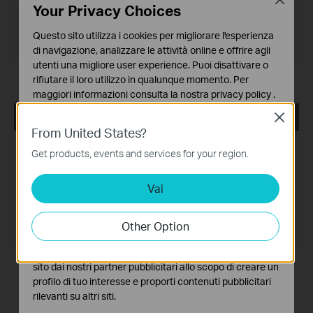
Your Privacy Choices
Dimensioni file:
536.72 MB
Questo sito utilizza i cookies per migliorare l'esperienza
Sistema operativo: Windows 7/10/11/Server 2008 64bits
di navigazione, analizzare le attività online e offrire agli
utenti una migliore user experience. Puoi disattivare o
Release Note >
rifiutare il loro utilizzo in qualunque momento. Per
maggiori informazioni consulta la nostra
privacy policy
.
VIGI VMS_1.5.56_32bits
Close
Basic Cookies
From United States?
Questi cookies sono necessari per il corretto
Data di pubblicazione:
2024-08-08
funzionamento del sito e non possono essere disattivati
Get products, events and services for your region.
nel tuo sistema.
Lingua:
Multi-language
Vai
Analytics e Marketing Cookies
Dimensioni file:
522.36 MB
I cookies analitici ci permettono di analizzare le tue
attività sul nostro sito allo scopo di migliorarne le
Other Option
Sistema operativo: Windows 7/10/11/Server 2008 32bits
funzionalità.
I marketing cookies possono essere impostati sul nostro
New features and enhancements:
sito dai nostri partner pubblicitari allo scopo di creare un
1. Added support for the multi-language settings on VIGI
profilo di tuo interesse e proporti contenuti pubblicitari
VMS PC Client.
rilevanti su altri siti.
2. Added support for unlimited devices count.