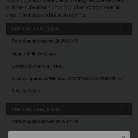
manage surveillance devices and users from multiple
sites in a unified and intuitive manner.
VIGI VMS_1.8.56_32bits
Data di pubblicazione:
2025-01-16
Lingua:
Multi-language
Dimensioni file:
473.44 MB
Sistema operativo: Windows 7/10/11/Server 2008 32bits
Release Note >
VIGI VMS_1.8.56_64bits
Data di pubblicazione:
2025-01-16
Lingua:
Multi-language
Close