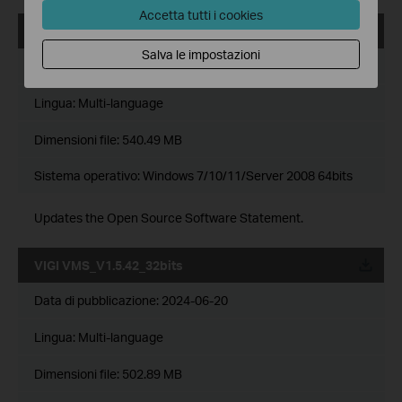
Accetta tutti i cookies
VIGI VMS_V1.5.42_64bits
Salva le impostazioni
Data di pubblicazione:
2024-06-20
Lingua:
Multi-language
Dimensioni file:
540.49 MB
Sistema operativo: Windows 7/10/11/Server 2008 64bits
Updates the Open Source Software Statement.
VIGI VMS_V1.5.42_32bits
Data di pubblicazione:
2024-06-20
Lingua:
Multi-language
Dimensioni file:
502.89 MB