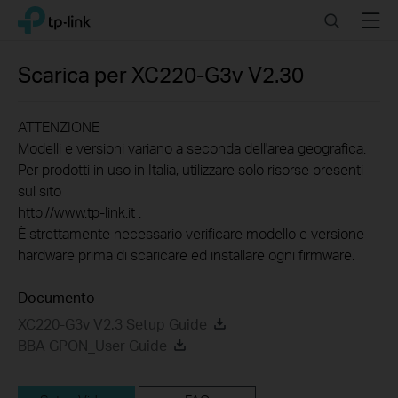
Click
Search
Menu
TP-Link, Reliably Smart
to
skip
the
Scarica per
XC220-G3v
V2.30
navigation
bar
ATTENZIONE
Modelli e versioni variano a seconda dell'area geografica.
Per prodotti in uso in Italia, utilizzare solo risorse presenti
sul sito
http://www.tp-link.it .
È strettamente necessario verificare modello e versione
hardware prima di scaricare ed installare ogni firmware.
Documento
XC220-G3v V2.3 Setup Guide
BBA GPON_User Guide