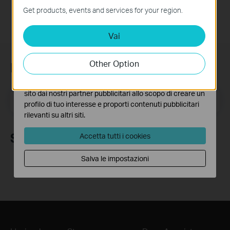
funzionamento del sito e non possono essere disattivati
Get products, events and services for your region.
nel tuo sistema.
Vai
Analytics e Marketing Cookies
I cookies analitici ci permettono di analizzare le tue
attività sul nostro sito allo scopo di migliorarne le
Other Option
Iscriviti alla newsletter
funzionalità.
I marketing cookies possono essere impostati sul nostro
sito dai nostri partner pubblicitari allo scopo di creare un
Indirizzo email
Iscriviti
profilo di tuo interesse e proporti contenuti pubblicitari
rilevanti su altri siti.
Seguici
Accetta tutti i cookies
Salva le impostazioni