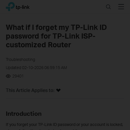
Click
Search
Menu
TP-Link, Reliably Smart
to
skip
the
What if I forget my TP-Link ID
navigation
password for TP-Link ISP-
bar
customized Router
Troubleshooting
Updated 02-10-2026 06:59:15 AM
29401
This Article Applies to:
Introduction
If you forget your TP-Link ID password or your account is locked,