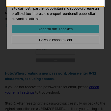
I marketing cookies possono essere impostati sul nostro
sito dai nostri partner pubblicitari allo scopo di creare un
Step 4.
Click
Reset Password
and then enter and confirm your
profilo di tuo interesse e proporti contenuti pubblicitari
new password on the pop-up page.
rilevanti su altri siti.
Accetta tutti i cookies
Salva le impostazioni
Note: When creating a new password, please enter 6-32
characters, excluding spaces.
If you do not receive the password reset email
, please
check
your email settings
to troubleshoot.
Step 5.
After resetting the password successfully, go back to the
Aginet app, click on
ALREADY RESET
, and then you can log in to