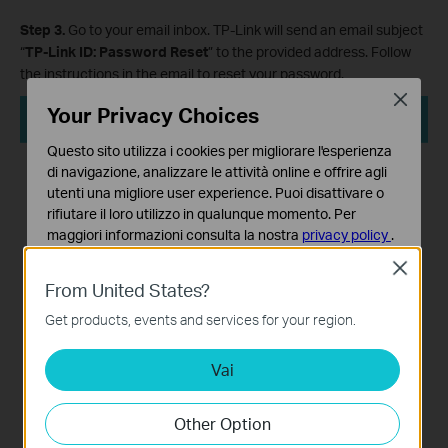
Step 3.
Go to your email inbox. TP-Link will send an email subject
“
TP-Link ID: Password Reset
” to the provided address. Follow
the instructions in the email to reset your password.
Close
Your Privacy Choices
Questo sito utilizza i cookies per migliorare l'esperienza
di navigazione, analizzare le attività online e offrire agli
utenti una migliore user experience. Puoi disattivare o
rifiutare il loro utilizzo in qualunque momento. Per
maggiori informazioni consulta la nostra
privacy policy
.
Close
Basic Cookies
From United States?
Questi cookies sono necessari per il corretto
funzionamento del sito e non possono essere disattivati
Get products, events and services for your region.
nel tuo sistema.
Vai
Analytics e Marketing Cookies
I cookies analitici ci permettono di analizzare le tue
attività sul nostro sito allo scopo di migliorarne le
Other Option
funzionalità.