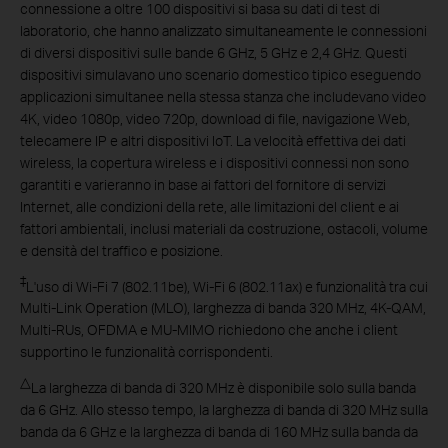
connessione a oltre 100 dispositivi si basa su dati di test di
laboratorio, che hanno analizzato simultaneamente le connessioni
di diversi dispositivi sulle bande 6 GHz, 5 GHz e 2,4 GHz. Questi
dispositivi simulavano uno scenario domestico tipico eseguendo
applicazioni simultanee nella stessa stanza che includevano video
4K, video 1080p, video 720p, download di file, navigazione Web,
telecamere IP e altri dispositivi IoT. La velocità effettiva dei dati
wireless, la copertura wireless e i dispositivi connessi non sono
garantiti e varieranno in base ai fattori del fornitore di servizi
Internet, alle condizioni della rete, alle limitazioni del client e ai
fattori ambientali, inclusi materiali da costruzione, ostacoli, volume
e densità del traffico e posizione.
‡
L'uso di Wi-Fi 7 (802.11be), Wi-Fi 6 (802.11ax) e funzionalità tra cui
Multi-Link Operation (MLO), larghezza di banda 320 MHz, 4K-QAM,
Multi-RUs, OFDMA e MU-MIMO richiedono che anche i client
supportino le funzionalità corrispondenti.
△
La larghezza di banda di 320 MHz è disponibile solo sulla banda
da 6 GHz. Allo stesso tempo, la larghezza di banda di 320 MHz sulla
banda da 6 GHz e la larghezza di banda di 160 MHz sulla banda da