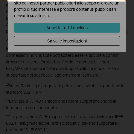
sito dai nostri partner pubblicitari allo scopo di creare un
le stesse interferenze wireless a frequenza singola da 5 GHz o 6
profilo di tuo interesse e proporti contenuti pubblicitari
GHz e hanno testato le latenze massime dei client Wi-Fi 7 (con
rilevanti su altri siti.
MLO attivato) che si collegavano alle bande da 5 GHz e 6 GHz di
Archer BE800 (con MLO attivato ) contemporaneamente e alle
Accetta tutti i cookies
bande 5 GHz o 6 GHz di un router Wi-Fi 6/6E (senza funzione MLO).
◇
Salva le impostazioni
I prodotti compatibili con TP-Link EasyMesh possono collegarsi
in rete con altri dispositivi che utilizzano EasyMesh. Le
connessioni non riuscite potrebbero essere dovute a conflitti
firmware di diversi fornitori. La funzione compatibile con
EasyMesh è ancora in fase di sviluppo su alcuni modelli e sarà
supportata nei successivi aggiornamenti software.
□
Smart Roaming è progettato per i dispositivi che supportano lo
standard 802.11k/v.
**
L'utilizzo di WPA3 richiede che i client supportino anche la
funzionalità corrispondente.
***
Le generazioni Wi-Fi rappresentano lo standard wireless IEEE
802.11 a/b/g/n/ac/ax/be. Tutti i dispositivi devono supportare i
protocolli Wi-Fi 802.11