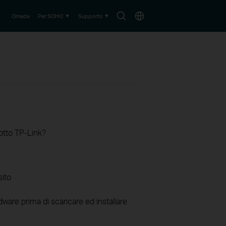
Search
Choose
Omada
Per SOHO
Supporto
icon
location
otto TP-Link?
sito
ware prima di scaricare ed installare