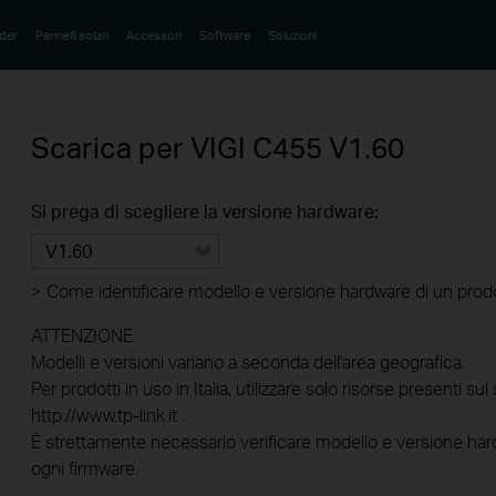
der
Pannelli solari
Accessori
Software
Soluzioni
Scarica per
VIGI C455
V1.60
Si prega di scegliere la versione hardware:
V1.60
>
Come identificare modello e versione hardware di un prod
ATTENZIONE
Modelli e versioni variano a seconda dell'area geografica.
Per prodotti in uso in Italia, utilizzare solo risorse presenti sul 
http://www.tp-link.it .
È strettamente necessario verificare modello e versione hard
ogni firmware.