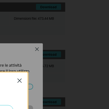
Download
Dimensioni file:
473.44 MB
Close
Download
e le attività
Dimensioni file:
536.72 MB
e il loro utilizzo
olicy
.
Close
ssono essere
Download