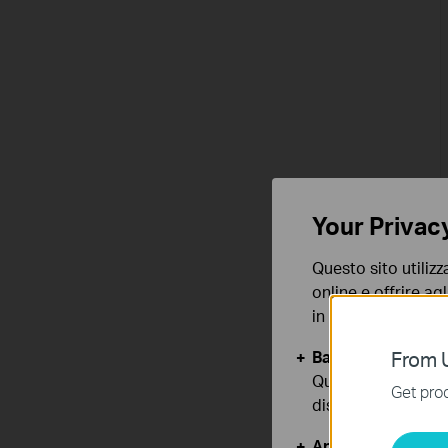
Your Privac
Questo sito utilizz
online e offrire agl
in qualunque mome
Basic Cookies
From U
Questi cookies so
Get prod
disattivati nel tuo
Analytics e Marke