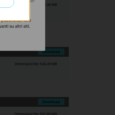
Dimensioni file:
522.36 MB
 scopo di
pubblicitari allo
nti su altri siti.
 Client.
Download
Dimensioni file:
540.49 MB
Download
Dimensioni file:
502.89 MB