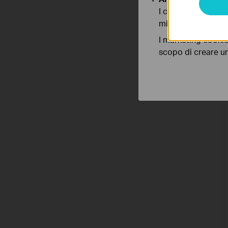
I cookies analitici
migliorarne le funz
I marketing cookie
scopo di creare un 