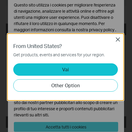
Questo sito utilizza i cookies per migliorare l'esperienza
di navigazione, analizzare le attività online e offrire agli
Release Note >
utenti una migliore user experience. Puoi disattivare o
rifiutare il loro utilizzo in qualunque momento. Per
VIGI VMS_1.5.56_32bits
maggiori informazioni consulta la nostra
privacy policy
.
Close
Basic Cookies
Data di pubblicazione:
2024-08-08
From United States?
Questi cookies sono necessari per il corretto
funzionamento del sito e non possono essere disattivati
Lingua:
Multi-language
Get products, events and services for your region.
nel tuo sistema.
Dimensioni file:
522.36 MB
Vai
Analytics e Marketing Cookies
I cookies analitici ci permettono di analizzare le tue
Sistema operativo: Windows 7/10/11/Server 2008 32bits
attività sul nostro sito allo scopo di migliorarne le
Other Option
funzionalità.
New features and enhancements:
1. Added support for the multi-language settings on VIGI
I marketing cookies possono essere impostati sul nostro
VMS PC Client.
sito dai nostri partner pubblicitari allo scopo di creare un
2. Added support for unlimited devices count.
profilo di tuo interesse e proporti contenuti pubblicitari
rilevanti su altri siti.
VIGI VMS_V1.5.42_64bits
Accetta tutti i cookies