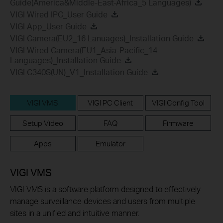
Guide(America&Middle-East-Africa_5 Languages)
VIGI Wired IPC_User Guide
VIGI App_User Guide
VIGI Camera(EU2_16 Lanuages)_Installation Guide
VIGI Wired Camera(EU1_Asia-Pacific_14
Languages)_Installation Guide
VIGI C340S(UN)_V1_Installation Guide
VIGI VMS
VIGI PC Client
VIGI Config Tool
Setup Video
FAQ
Firmware
Apps
Emulator
VIGI VMS
VIGI VMS is a software platform designed to effectively
manage surveillance devices and users from multiple
sites in a unified and intuitive manner.