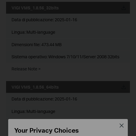
VIGI VMS_1.8.56_32bits
Data di pubblicazione:
2025-01-16
Lingua:
Multi-language
Dimensioni file:
473.44 MB
Sistema operativo: Windows 7/10/11/Server 2008 32bits
Release Note >
VIGI VMS_1.8.56_64bits
Data di pubblicazione:
2025-01-16
Lingua:
Multi-language
Dimensioni file:
536.72 MB
Close
Your Privacy Choices
Sistema operativo: Windows 7/10/11/Server 2008 64bits