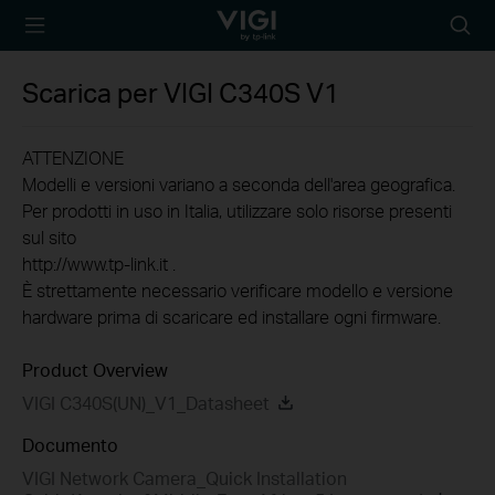
TP-Link, Reliably
Searc
Smart
icon
Scarica per
VIGI C340S
V1
ATTENZIONE
Modelli e versioni variano a seconda dell'area geografica.
Per prodotti in uso in Italia, utilizzare solo risorse presenti
sul sito
http://www.tp-link.it .
È strettamente necessario verificare modello e versione
hardware prima di scaricare ed installare ogni firmware.
Product Overview
VIGI C340S(UN)_V1_Datasheet
Documento
VIGI Network Camera_Quick Installation