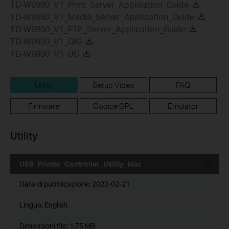
TD-W9980_V1_Print_Server_Application_Guide
TD-W9980_V1_Media_Server_Application_Guide
TD-W9980_V1_FTP_Server_Application_Guide
TD-W9980_V1_QIG
TD-W9980_V1_UG
Utility
Setup Video
FAQ
Firmware
Codice GPL
Emulator
Utility
USB_Printer_Controller_Utility_Mac
Data di pubblicazione:
2022-02-21
Lingua:
English
Dimensioni file:
1.75 MB