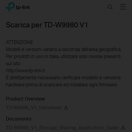
Click
Search
Menu
TP-Link, Reliably Smart
to
skip
the
Scarica per
TD-W9980
V1
navigation
bar
ATTENZIONE
Modelli e versioni variano a seconda dell'area geografica.
Per prodotti in uso in Italia, utilizzare solo risorse presenti
sul sito
http://www.tp-link.it .
È strettamente necessario verificare modello e versione
hardware prima di scaricare ed installare ogni firmware.
Product Overview
TD-W9980_V1_Datasheet
Documento
TD-W9980_V1_Storage_Sharing_Application_Guide