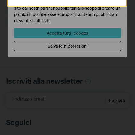
I marketing cookies possono essere impostati sul nostro
sito dai nostri partner pubblicitari allo scopo di creare un
Dimensioni file:
15.03 MB
profilo di tuo interesse e proporti contenuti pubblicitari
rilevanti su altri siti.
Sistema operativo: Win2000/XP/Vista/7/8/8.1/10
Accetta tutti i cookies
Notes:
For TD-W9980_V1
Salva le impostazioni
Iscriviti alla newsletter
Indirizzo email
Iscriviti
Seguici