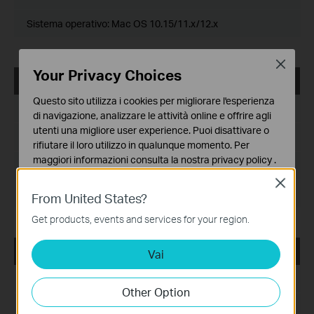
Sistema operativo: Mac OS 10.15/11.x/12.x
Close
Your Privacy Choices
USB_Printer_Controller_Utility_Mac
Questo sito utilizza i cookies per migliorare l'esperienza
Data di pubblicazione:
2018-10-29
di navigazione, analizzare le attività online e offrire agli
utenti una migliore user experience. Puoi disattivare o
Lingua:
English
rifiutare il loro utilizzo in qualunque momento. Per
maggiori informazioni consulta la nostra
privacy policy
.
Dimensioni file:
2.53 MB
Close
Basic Cookies
Sistema operativo: Mac OS 10.9-10.14
From United States?
Questi cookies sono necessari per il corretto
funzionamento del sito e non possono essere disattivati
Get products, events and services for your region.
nel tuo sistema.
TD-W9980_V1_USB Printer Controller_Utility
Vai
Analytics e Marketing Cookies
I cookies analitici ci permettono di analizzare le tue
Data di pubblicazione:
2015-07-01
attività sul nostro sito allo scopo di migliorarne le
Other Option
funzionalità.
Lingua:
English