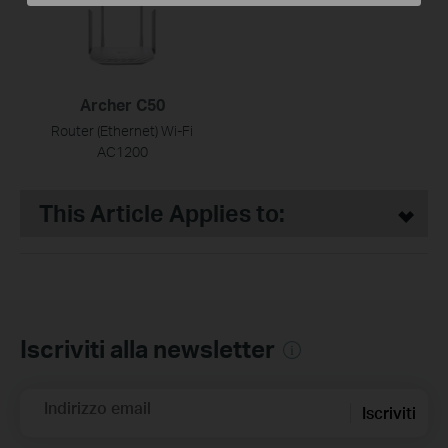
Archer C50
Router (Ethernet) Wi-Fi
AC1200
This Article Applies to:
Iscriviti alla newsletter
Indirizzo email
Iscriviti