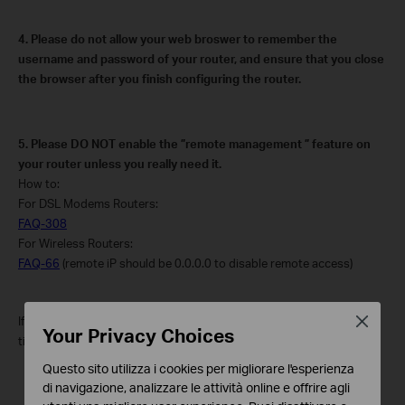
4.
Please do not allow your web broswer to remember the
username and password of your router, and ensure that you close
the browser after you finish configuring the router.
5.
Please DO NOT enable the ”remote management ” feature on
your router unless you really need it.
How to:
For DSL Modems Routers:
FAQ-308
For Wireless Routers:
FAQ-66
(remote iP should be 0.0.0.0 to disable remote access)
If you have any furthur questions, please go to
Contact
to submit a
Close
Your Privacy Choices
ticket.
Questo sito utilizza i cookies per migliorare l'esperienza
di navigazione, analizzare le attività online e offrire agli