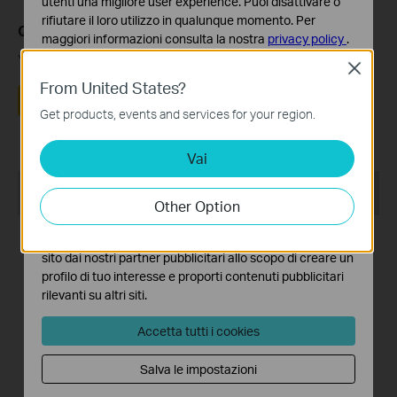
utenti una migliore user experience. Puoi disattivare o
rifiutare il loro utilizzo in qualunque momento. Per
Questa faq è utile?
maggiori informazioni consulta la nostra
privacy policy
.
Your feedback helps improve this site.
Close
Basic Cookies
From United States?
Questi cookies sono necessari per il corretto
Sì
No
funzionamento del sito e non possono essere disattivati
Get products, events and services for your region.
nel tuo sistema.
Vai
Analytics e Marketing Cookies
I cookies analitici ci permettono di analizzare le tue
Recommend Products
attività sul nostro sito allo scopo di migliorarne le
Other Option
funzionalità.
HOT
I marketing cookies possono essere impostati sul nostro
sito dai nostri partner pubblicitari allo scopo di creare un
profilo di tuo interesse e proporti contenuti pubblicitari
rilevanti su altri siti.
TL-WR840N
TL-WR841N
Accetta tutti i cookies
Router (Ethernet) Wi-Fi N300
Router (Ethernet) Wi-Fi N300
Salva le impostazioni