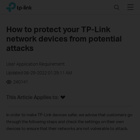
Click
Search
Menu
TP-Link, Reliably Smart
to
skip
the
How to protect your TP-Link
navigation
network devices from potential
bar
attacks
User Application Requirement
Updated 06-29-2022 01:29:11 AM
240141
This Article Applies to:
In order to make TP-Link devices safer, we advise that customers go
through the following steps and check the settings on their own
devices to ensure that their networks are not vulnerable to attack.