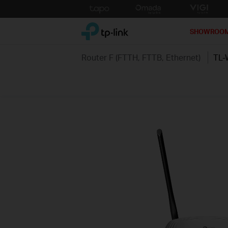
Click
to
TP-Link, Reliably Smart
skip
SHOWROO
the
navigation
Router F (FTTH, FTTB, Ethernet)
TL-
bar