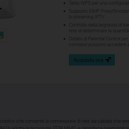
Tasto WPS per una configurazio
Supporto IGMP Proxy/Snooping
lo streaming IPTV
Controllo della larghezza di b
rete di determinare la quanti
Dotato di Parental Control pe
connessi possono accedere a
Acquista ora
ositivo che consente la connessione di rete sia cablata che wir
WR841N adotta la tecnologia 2T2R MIMO, e garantisce prestazioni w