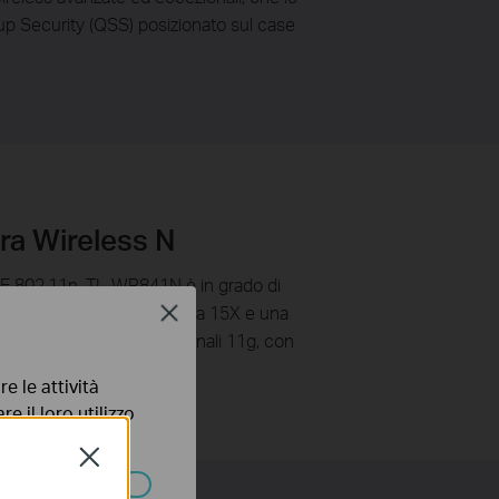
etup Security (QSS) posizionato sul case
ra Wireless N
EE 802.11n, TL-WR841N è in grado di
ggiunge una velocità sino a 15X e una
Close
amma di prodotti convenzionali 11g, con
 300Mbps.
e le attività
e il loro utilizzo
olicy
.
Close