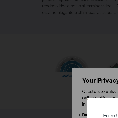
rendono ideale per lo streaming video HD, 
esterno elegante e alla moda, assicura la 
Your Privac
Questo sito utilizz
online e offrire agl
in qualunque mome
Basic Cookies
From U