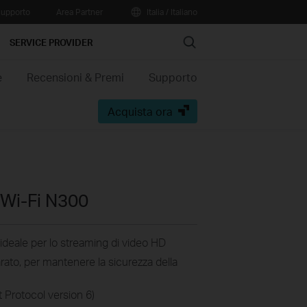
upporto
Area Partner
Italia / Italiano
Search
SERVICE PROVIDER
e
Recensioni & Premi
Supporto
Acquista ora
 Wi-Fi N300
ideale per lo streaming di video HD
ato, per mantenere la sicurezza della
 Protocol version 6)