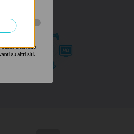
ssono essere
 scopo di
pubblicitari allo
nti su altri siti.