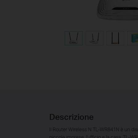
Descrizione
Il Router Wireless N TL-WR841N è un disp
piccole imprese, l'ufficio e la casa. TL-