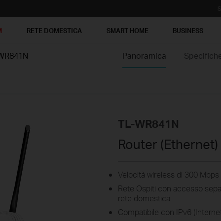
S
M
RETE DOMESTICA
SMART HOME
BUSINESS
WR841N
Panoramica
Specifich
TL-WR841N
Router (Ethernet)
Velocità wireless di 300 Mbps 
Rete Ospiti con accesso separ
rete domestica
Compatibile con IPv6 (Internet