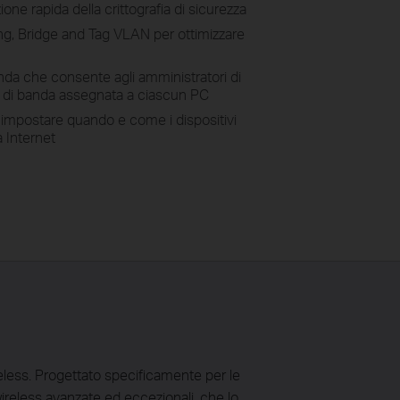
ne rapida della crittografia di sicurezza
, Bridge and Tag VLAN per ottimizzare
anda che consente agli amministratori di
tà di banda assegnata a ciascun PC
r impostare quando e come i dispositivi
 Internet
eless. Progettato specificamente per le
ireless avanzate ed eccezionali, che lo