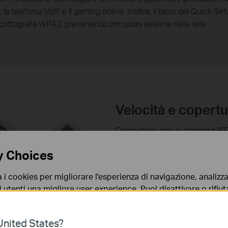
la telefonia VoIP e il gaming online. Inoltre, il tasto del Quick S
crittografia WPA2, prevenendo intrusioni esterne nella rete.
Velocità e copertu
Compatibile con lo standard IE
creare una rete wireless che ra
y Choices
copertura di 5X rispetto alla g
velocità di trasmissione fino a
a i cookies per migliorare l'esperienza di navigazione, analizzar
i utenti una migliore user experience. Puoi disattivare o rifiutar
nto. Per maggiori informazioni consulta la nostra
privacy p
nited States?