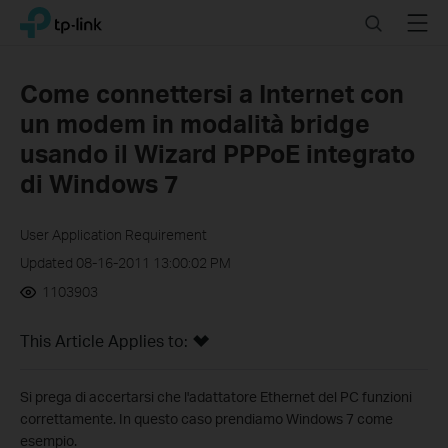
Click
Search
Menu
TP-Link, Reliably Smart
to
skip
the
Come connettersi a Internet con
navigation
un modem in modalità bridge
bar
usando il Wizard PPPoE integrato
di Windows 7
User Application Requirement
Updated 08-16-2011 13:00:02 PM
1103903
This Article Applies to:
Si prega di accertarsi che l'adattatore Ethernet del PC funzioni
correttamente. In questo caso prendiamo Windows 7 come
esempio.