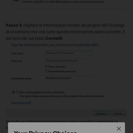
Passo 5.
Digitare le informazioni fornite dal proprio ISP. Si prega
di accertarsi che che tutte queste informazioni siano corrette. E
poi fare clic sul tasto
Connetti
.
Se tutte le informazioni immesse sono corrette comparirà la
finestra seguente e da questo momento potrete navigare su
Close