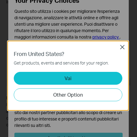
Your Privacy Choices
Internet.
Questo sito utilizza i cookies per migliorare l'esperienza
di navigazione, analizzare le attività online e offrire agli
utenti una migliore user experience. Puoi disattivare o
rifiutare il loro utilizzo in qualunque momento. Per
maggiori informazioni consulta la nostra
privacy policy
.
Close
Basic Cookies
From United States?
Questi cookies sono necessari per il corretto
funzionamento del sito e non possono essere disattivati
Get products, events and services for your region.
nel tuo sistema.
Vai
Analytics e Marketing Cookies
I cookies analitici ci permettono di analizzare le tue
attività sul nostro sito allo scopo di migliorarne le
Other Option
funzionalità.
Passo 6.
Ora avete creato con successo la connessione dial up
PPPoE. Potete connettervi o disconnettervi mediante il tasto
I marketing cookies possono essere impostati sul nostro
apposito che è presente alla voce
Connessione a banda larga
sito dai nostri partner pubblicitari allo scopo di creare un
che compare facendo clic sulla tray icon che assomiglia ad un
profilo di tuo interesse e proporti contenuti pubblicitari
computer in basso a destra dello schermo del vostro PC.
rilevanti su altri siti.