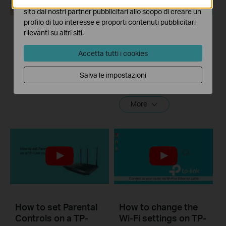
I marketing cookies possono essere impostati sul nostro
sito dai nostri partner pubblicitari allo scopo di creare un
profilo di tuo interesse e proporti contenuti pubblicitari
rilevanti su altri siti.
How to turn a router
How to set up Port
into an Access
Forwarding on a TP-
Accetta tutti i cookies
Point?
Link router
Salva le impostazioni
Take Archer A7 as demonstration.
More
How to set Parental
How to change the
Controls on a TP-
Wi-Fi settings on TP-