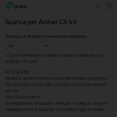
Click
Search
Menu
TP-Link, Reliably Smart
to
skip
the
Scarica per
Archer C5
V4
navigation
bar
Si prega di scegliere la versione hardware:
V4
>
Come identificare modello e versione hardware di un
prodotto TP-Link?
ATTENZIONE
Modelli e versioni variano a seconda dell'area geografica.
Per prodotti in uso in Italia, utilizzare solo risorse presenti
sul sito
http://www.tp-link.it .
È strettamente necessario verificare modello e versione
hardware prima di scaricare ed installare ogni firmware.