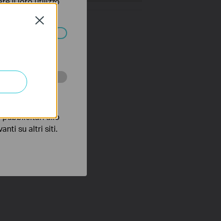
e il loro utilizzo
olicy
.
Close
ssono essere
 scopo di
pubblicitari allo
nti su altri siti.