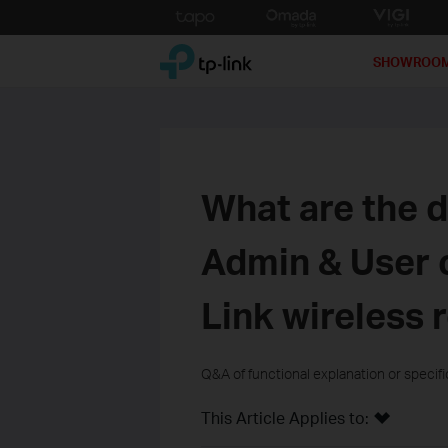
Click
to
TP-Link, Reliably Smart
skip
SHOWROO
the
navigation
bar
What are the 
Admin & User 
Link wireless 
Q&A of functional explanation or specif
This Article Applies to: