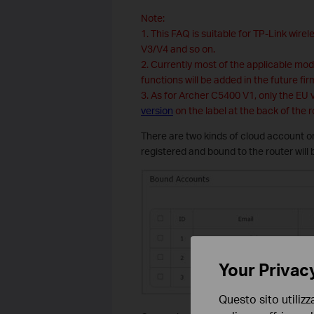
Note:
1. This FAQ is suitable for TP-Link wire
V3/V4 and so on.
2. Currently most of the applicable mod
functions will be added in the future fi
3. As for Archer C5400 V1, only the EU
version
on the label at the back of the r
There are two kinds of cloud account on
registered and bound to the router wil
Your Privac
Questo sito utilizz