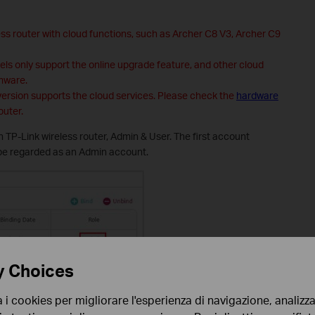
less router with cloud functions, such as Archer C8 V3, Archer C9
els only support the online upgrade feature, and other cloud
rmware.
 version supports the cloud services. Please check the
hardware
outer.
 TP-Link wireless router, Admin & User. The first account
l be regarded as an Admin account.
y Choices
a i cookies per migliorare l'esperienza di navigazione, analizzar