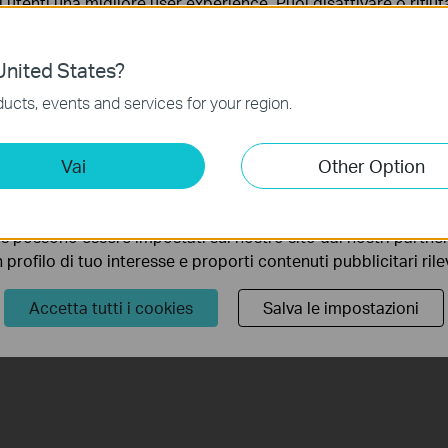
i utenti una migliore user experience. Puoi disattivare o rifiutar
account has privileges includes:
nto. Per maggiori informazioni consulta la nostra
privacy p
nited States?
n when they’re offline.
no necessari per il corretto funzionamento del sito e non po
ucts, events and services for your region.
 sistema.
ting Cookies
 router at the same time. A newly login user will kick out the
Vai
Other Option
 a User.
 ci permettono di analizzare le tue attività sul nostro sito allo
ionalità.
tion and configuration please go to​
Download Center
to
s possono essere impostati sul nostro sito dai nostri partner 
.
profilo di tuo interesse e proporti contenuti pubblicitari rileva
Accetta tutti i cookies
Salva le impostazioni
te.