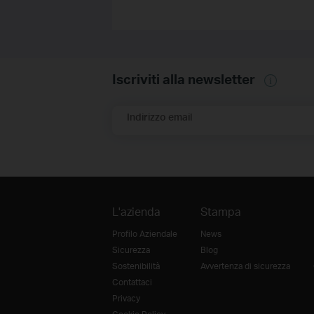
Iscriviti alla newsletter
Indirizzo email
L'azienda
Stampa
Profilo Aziendale
News
Sicurezza
Blog
Sostenibilità
Avvertenza di sicurezza
Contattaci
Privacy