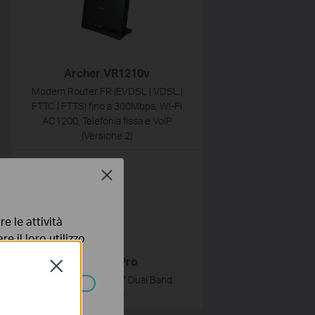
Archer VR1210v
Modem Router FR (EVDSL | VDSL |
FTTC | FTTS) fino a 300Mbps, Wi-Fi
AC1200, Telefonia fissa e VoIP
(Versione 2)
NEW
Close
e le attività
e il loro utilizzo
olicy
.
EB200v Pro
Close
Router VoIP Wi-Fi 7 Dual Band
BE3600
ssono essere