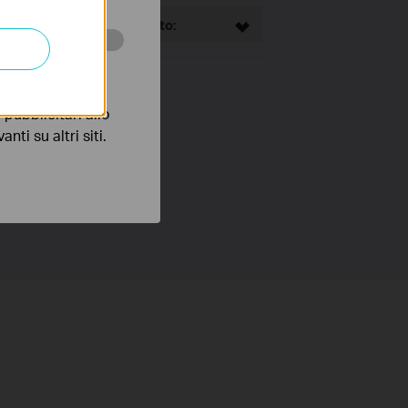
This Article Applies to:
 scopo di
pubblicitari allo
nti su altri siti.