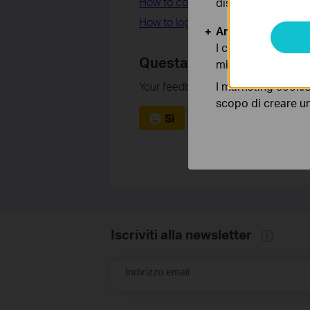
How to configure Parental Contr
disattivati nel tuo
How to log in your ISP-customized 
Analytics e Marke
I cookies analitici
Questa faq è utile?
migliorarne le funz
I marketing cookie
Your feedback helps improve this si
scopo di creare un 
Sì
No
Iscriviti alla newsletter
Indirizzo email