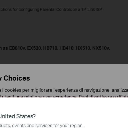
uctions for configuring Parental Controls on a TP-Link ISP-
h as EB810v, EX520, HB710, HB410, HX510, NX510v,
VX220-G2v, etc.
y Choices
a i cookies per migliorare l'esperienza di navigazione, analizzar
i utenti una migliore user experience. Puoi disattivare o rifiutar
nto. Per maggiori informazioni consulta la nostra
privacy p
age of TP-Link Wireless Router
nited States?
 page of TP-Link DSL Modem Router
no necessari per il corretto funzionamento del sito e non po
ucts, events and services for your region.