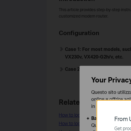
This article provides step-by-step instr
customized modem router.
Configuration
Case 1: For most models, suc
VX230v, VX420-G2h/v, etc.
Case 2: For Archer VR1600v, 
Your Privac
Questo sito utilizz
online e offrire agl
Related FAQs
in qualunque mome
How to log in to web management p
Basic Cookies
From U
How to log in to web management
Questi cookies so
Get prod