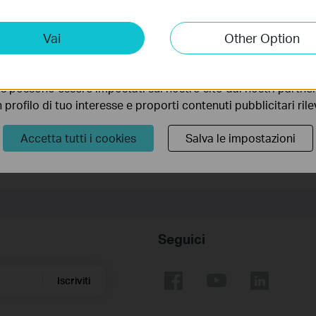
ols on AC VDSL/ADSL Modem Router
 sistema.
4G or 5G router
ting Cookies
Vai
Other Option
 ci permettono di analizzare le tue attività sul nostro sito allo
ionalità.
s possono essere impostati sul nostro sito dai nostri partner 
te.
profilo di tuo interesse e proporti contenuti pubblicitari rileva
Accetta tutti i cookies
Salva le impostazioni
Seguici
Iscriviti