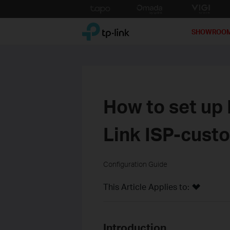
Click
to
TP-Link, Reliably Smart
skip
SHOWROO
the
navigation
bar
How to set up 
Link ISP-cus
Configuration Guide
This Article Applies to:
Introduction