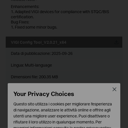
Enhancements:
1. Adapted VIGI devices for compliance with STQC/BIS
certification.
Bug Fixes:
1. Fixed some minor bugs.
VIGI Config Tool_V2.0.21_x64
Data di pubblicazione:
2025-09-26
Lingua:
Multi-language
Dimensioni file:
200.35 MB
Sistema operativo: Windows 7/8/10/11 64bits
Close
Your Privacy Choices
Release Note >
Questo sito utilizza i cookies per migliorare l'esperienza
Enhancements:
di navigazione, analizzare le attività online e offrire agli
1. Adapted VIGI devices for compliance with STQC/BIS
utenti una migliore user experience. Puoi disattivare o
certification.
rifiutare il loro utilizzo in qualunque momento. Per
Bug Fixes:
1. Fixed some minor bugs.
maggiori informazioni consulta la nostra
privacy policy
.