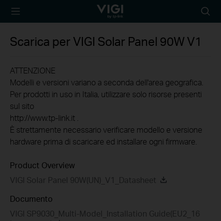
TP-Link, Reliably
Searc
Smart
icon
Scarica per
VIGI Solar Panel 90W
V1
ATTENZIONE
Modelli e versioni variano a seconda dell'area geografica.
Per prodotti in uso in Italia, utilizzare solo risorse presenti
sul sito
http://www.tp-link.it .
È strettamente necessario verificare modello e versione
hardware prima di scaricare ed installare ogni firmware.
Product Overview
VIGI Solar Panel 90W(UN)_V1_Datasheet
Documento
VIGI SP9030_Multi-Model_Installation Guide(EU2_16