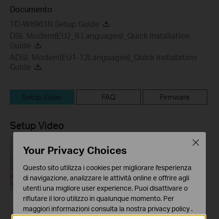
Documento
TD-W8961N Setup Guide
DSL Modem(EU2_8 Languages)_Quick Installation
Guide
ADSL Modem(EU1-12Languages)_Quick Installation
Guide
Setup Video
FAQ
Firmware
Setup Video
Close
Your Privacy Choices
Questo sito utilizza i cookies per migliorare l'esperienza
di navigazione, analizzare le attività online e offrire agli
utenti una migliore user experience. Puoi disattivare o
rifiutare il loro utilizzo in qualunque momento. Per
maggiori informazioni consulta la nostra
privacy policy
.
How to turn a router