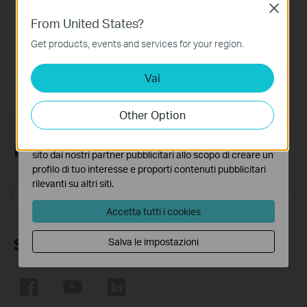
into an Access
Close
Basic Cookies
Point?
From United States?
Questi cookies sono necessari per il corretto
funzionamento del sito e non possono essere disattivati
Get products, events and services for your region.
nel tuo sistema.
Vai
Analytics e Marketing Cookies
I cookies analitici ci permettono di analizzare le tue
attività sul nostro sito allo scopo di migliorarne le
Other Option
funzionalità.
I marketing cookies possono essere impostati sul nostro
Iscriviti alla newsletter
sito dai nostri partner pubblicitari allo scopo di creare un
profilo di tuo interesse e proporti contenuti pubblicitari
rilevanti su altri siti.
Indirizzo email
Iscriviti
Accetta tutti i cookies
Seguici
Salva le impostazioni