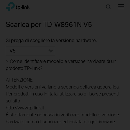
Click
Search
Menu
TP-Link, Reliably Smart
to
skip
the
Scarica per
TD-W8961N
V5
navigation
bar
Si prega di scegliere la versione hardware:
V5
>
Come identificare modello e versione hardware di un
prodotto TP-Link?
ATTENZIONE
Modelli e versioni variano a seconda dell'area geografica.
Per prodotti in uso in Italia, utilizzare solo risorse presenti
sul sito
http://www.tp-link.it .
È strettamente necessario verificare modello e versione
hardware prima di scaricare ed installare ogni firmware.