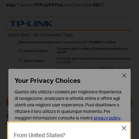
Step 7
Select
PPPoE/PPPoA
and then click
NEXT
.
Close
Your Privacy Choices
Questo sito utilizza i cookies per migliorare l'esperienza
di navigazione, analizzare le attività online e offrire agli
utenti una migliore user experience. Puoi disattivare o
rifiutare il loro utilizzo in qualunque momento. Per
Step 8
Input the
Username
and
Password
provided by your ISP.
maggiori informazioni consulta la nostra
privacy policy
.
Input correct
VPI
and
VCI
which also are provided by your ISP.
Close
Basic Cookies
Then click
NEXT
.
From United States?
Questi cookies sono necessari per il corretto