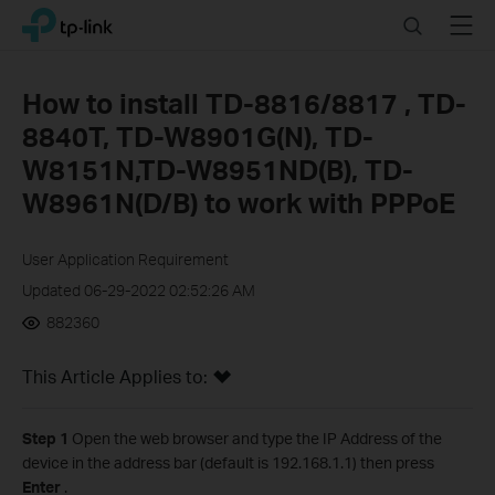
Click
Search
Menu
TP-Link, Reliably Smart
to
skip
the
How to install TD-8816/8817 , TD-
navigation
8840T, TD-W8901G(N), TD-
bar
W8151N,TD-W8951ND(B), TD-
W8961N(D/B) to work with PPPoE
User Application Requirement
Updated 06-29-2022 02:52:26 AM
882360
This Article Applies to:
Step 1
Open the web browser and type the IP Address of the
device in the address bar (default is 192.168.1.1) then press
Enter
.